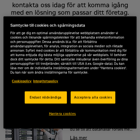
kontakta oss idag för att komma igång
med en lösning som passar ditt företag.
Samtycke till cookies och spårningsdata
Kontakta mig
För att ge dig en optimal användarupplevelse webbplatsen använder vi
cookies och liknande spårningstekniker för att behandla enhetsinformation
och personuppgifter. Dessa används bl.a. för att förbättra
användarupplevelsen, för analys, integration av sociala medier och riktade
Flygplatser
annonser. Syftet med cookies är att förbättra vår kommunikation med dig för
att kunna erbjuda dig bästa möjliga upplevelse på vår webbplats. Vi behöver
Snabb och tillförlitlig reservkraft
dock ditt samtycke för detta. Ditt samtycke inkluderar även överföring av dina
personuppgifter till tredjeländer, särskilt till USA (t.ex. Google-data). Du kan
ser till att passagerar- och
läsa mer om de individuella inställningsalternativen under "Hantera cookies".
frakttrafiken flyter på.
Läs mer
Du kan när som ändra inställningarna för samtycke.
Cookiepolicy
Integritetspolicy
Endast nödvändiga
Acceptera alla cookies
Datahallar
Hantera cookies
Med en låg kapitalinvestering kan
du se till att datahallar förses med
ström och håller rätt temperatur.
Läs mer