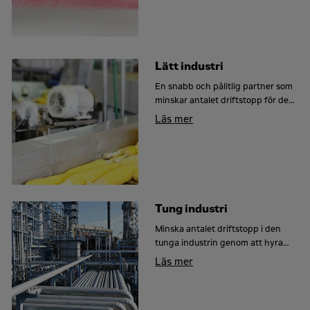
Kontakta Energy Rental
Lätt industri
För- och efternamn
*
En snabb och pålitlig partner som
minskar antalet driftstopp för den
lätta industrin.
Läs mer
Företag
*
Ort
*
Tung industri
Minska antalet driftstopp i den
tunga industrin genom att hyra
Jobbmejl
*
avbrottsfri kraftförsörjning.
Läs mer
Jobbmobil
*