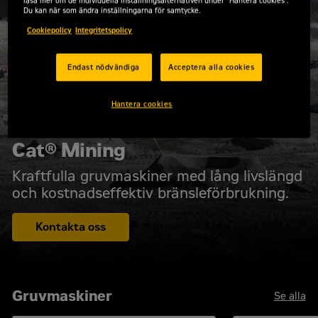
läsa mer om de individuella inställningsalternativen under "Hantera cookies".
Du kan när som ändra inställningarna för samtycke.
Cookiepolicy
Integritetspolicy
Endast nödvändiga
Acceptera alla cookies
Hantera cookies
Cat® Mining
Kraftfulla gruvmaskiner med lång livslängd
och kostnadseffektiv bränsleförbrukning.
Kontakta oss
Gruvmaskiner
Se alla