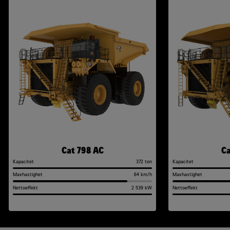
Cat 798 AC
Ca
Kapacitet
372 ton
Kapacitet
Maxhastighet
64 km/h
Maxhastighet
Nettoeffekt
2 539 kW
Nettoeffekt