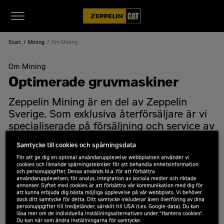
Start
Mining
Om Mining
Om Mining
Optimerade gruvmaskiner
Zeppelin Mining är en del av Zeppelin
Sverige. Som exklusiva återförsäljare är vi
specialiserade på försäljning och service av
Caterpillar gruvmaskiner. Vårt
Samtycke till cookies och spårningsdata
engagemang sträcker sig dock bortom att
För att ge dig en optimal användarupplevelse webbplatsen använder vi
enbart erbjuda gruvmaskiner. Vi bygger
cookies och liknande spårningstekniker för att behandla enhetsinformation
långvariga partnerskap och utgör en
och personuppgifter. Dessa används bl.a. för att förbättra
användarupplevelsen, för analys, integration av sociala medier och riktade
stöttepelare under varje fas av din
annonser. Syftet med cookies är att förbättra vår kommunikation med dig för
att kunna erbjuda dig bästa möjliga upplevelse på vår webbplats. Vi behöver
gruvverksamhets utveckling.
dock ditt samtycke för detta. Ditt samtycke inkluderar även överföring av dina
personuppgifter till tredjeländer, särskilt till USA (t.ex. Google-data). Du kan
läsa mer om de individuella inställningsalternativen under "Hantera cookies".
Vi förstår betydelsen av en pålitlig samarbetspartner
Du kan när som ändra inställningarna för samtycke.