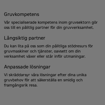
Din fråga
*
Gruvkompetens
Vår specialiserade kompetens inom gruvsektorn gör
oss till en pålitlig partner för din gruvverksamhet.
Långsiktig partner
Du kan lita på oss som din pålitliga stödresurs för
gruvmaskiner och tjänster, oavsett om din
verksamhet växer eller står inför utmaningar.
*
Anpassade lösningar
Godkänn
Vi skräddarsyr våra lösningar efter dina unika
Jag samtycker till att Zeppelin Sverige behandlar
gruvbehov för att säkerställa en smidig och
mina uppgifter i enlighet med integritetspolicyn
framgångsrik resa.
som finns på
zeppelin-cat.se/integritetspolicy
.
Captcha
*