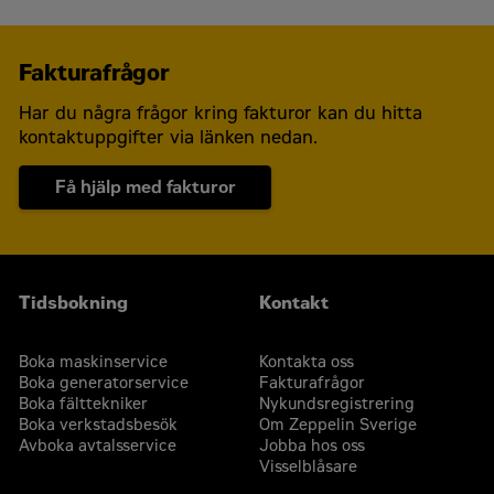
Fakturafrågor
Har du några frågor kring fakturor kan du hitta
Kontakta mig
kontaktuppgifter via länken nedan.
Få hjälp med fakturor
Tidsbokning
Kontakt
Boka maskinservice
Kontakta oss
Boka generatorservice
Fakturafrågor
Boka fälttekniker
Nykundsregistrering
Boka verkstadsbesök
Om Zeppelin Sverige
Avboka avtalsservice
Jobba hos oss
Visselblåsare