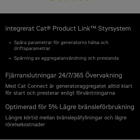
Begär en offert
integrerat Cat® Product Link™ Styrsystem
Cat DE715 GC Stationära dieselgeneratorer
Spåra parametrar för generatorns hälsa och
Kontakta Zeppelin Power Systems
driftsparametrar
Spårning av aggregatanvändning och prestanda
För - och efternamn
*
Fjärranslutningar 24/7/365 Övervakning
Med Cat Connect är generatoraggregatet alltid klart
Företag
*
för start och presterar enligt förväntningarna
Optimerad för 5% Lägre bränsleförbrukning
Välj område
*
Längre körtid mellan bränslepåfyllningar och lägre
Mobil reservkraft
rörelsekostnader
Stationär reservkraft
Batterilösningar