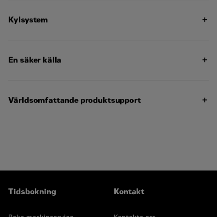
Skalbart system för en mängd olika installationsbehov
Expansionsmoduler och platsspecifik programmering
Kylsystem
för specifika kundbehov
Konstruerad för standardomgivningstemperaturer upp
till 55°C (131°F)
Kontakta Cat-återförsäljaren för kapaciteter i specifika
En säker källa
driftmiljöer och höjder över havet
Komponenterna i generatoraggregatet är särskilt
utvalda för att passa ihop och ge optimala prestanda
Generatoraggregatet byggs ihop i en av Caterpillars
Världsomfattande produktsupport
fabriker enligt våra kvalitetsriktlinjer
Alla generatoraggregatpaket testas innan de lämnar
Cat-återförsäljarna finns i fler än 1800 butiker och är
Caterpillars fabrik
verksamma i 200 länder
Cats produktsupport, inklusive återförsäljarservice,
Din lokala Cat-återförsäljare tillhandahåller omfattande
reservdelar och garanti täcker hela Cats kraftsystem
support efter köpet, inklusive underhålls- och
reparationsavtal
Tidsbokning
Kontakt