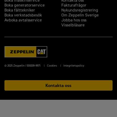
Boka maskinservice
Kontakta oss
Boka generatorservice
Fakturafrågor
Boka fälttekniker
Nykundsregistrering
Boka verkstadsbesök
Om Zeppelin Sverige
Avboka avtalsservice
Jobba hos oss
Visselblåsare
© 2025 Zeppelin | 559209-9971
Cookies
Integritetspolicy
Kontakta oss