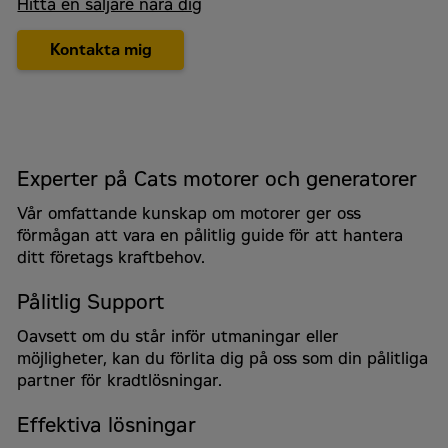
Hitta en säljare nära dig
Marina lösningar
Järnvägslösningar
Kontakta mig
Hälsokontroll för Cat-motorer
Serviceavtal för motorer och generatorer
Generatorservice
Övrigt
Experter på Cats motorer och generatorer
Ditt meddelande
Vår omfattande kunskap om motorer ger oss
förmågan att vara en pålitlig guide för att hantera
ditt företags kraftbehov.
Här kan du skriva dina frågor eller ett meddelande
till oss.
Pålitlig Support
E-post
*
Oavsett om du står inför utmaningar eller
möjligheter, kan du förlita dig på oss som din pålitliga
partner för kradtlösningar.
Mobil
*
Effektiva lösningar