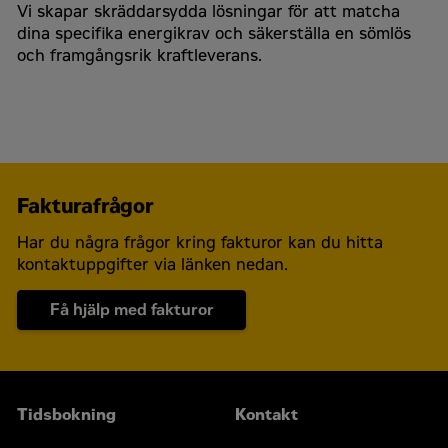
Vi skapar skräddarsydda lösningar för att matcha
dina specifika energikrav och säkerställa en sömlös
Ja, jag accepterar
*
och framgångsrik kraftleverans.
Godkänn
Genom att klicka i rutan ovan godkänner du att
dina uppgifter behandlas enligt vår
integritetspolicy som du hittar
här
.
Captcha
*
Fakturafrågor
Har du några frågor kring fakturor kan du hitta
kontaktuppgifter via länken nedan.
Få hjälp med fakturor
Kontakta mig
Tidsbokning
Kontakt