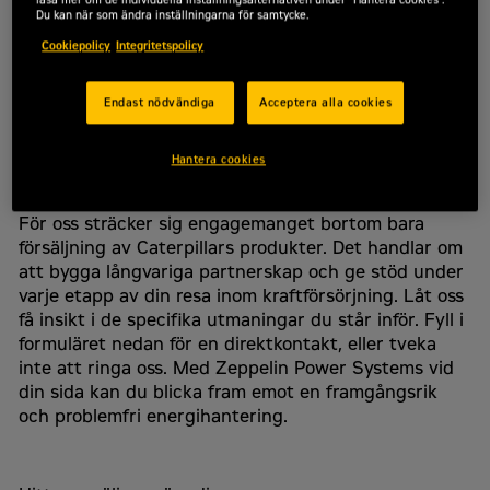
Du kan när som ändra inställningarna för samtycke.
Vi är här för att förenkla din resa när det gäller
Cookiepolicy
Integritetspolicy
kraftförsörjning. Vi lyssnar till dina krav och ställer de
rätta frågorna för att fullständigt förstå ditt företags
Endast nödvändiga
Acceptera alla cookies
Kontakta Zeppelin Power Systems
behov. Från att guida dig genom val av motorer och
generatorer till att säkerställa att de alltid presterar
För - och efternamn
*
optimalt genom regelbunden service och underhåll –
Hantera cookies
vi är din följeslagare i detta.
För oss sträcker sig engagemanget bortom bara
Företag
*
försäljning av Caterpillars produkter. Det handlar om
att bygga långvariga partnerskap och ge stöd under
varje etapp av din resa inom kraftförsörjning. Låt oss
få insikt i de specifika utmaningar du står inför. Fyll i
Välj område
*
formuläret nedan för en direktkontakt, eller tveka
inte att ringa oss. Med Zeppelin Power Systems vid
Mobil reservkraft
din sida kan du blicka fram emot en framgångsrik
Stationär reservkraft
och problemfri energihantering.
Batterilösningar
Industrilösningar