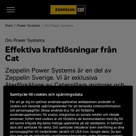
Start
Power Systems
Om Power Systems
Om Power Systems
Effektiva kraftlösningar från
Cat
Zeppelin Power Systems är en del av
Zeppelin Sverige. Vi är exklusiva
återförsäljare av Caterpillars motorer och
generatorer. Vårt fokus på kraftlösningar
Samtycke till cookies och spårningsdata
gör oss till den optimala partnern för att
För att ge dig en optimal användarupplevelse webbplatsen använder vi
tillgodose ditt företags unika energibehov.
cookies och liknande spårningstekniker för att behandla enhetsinformation
och personuppgifter. Dessa används bl.a. för att förbättra
Med vår omfattande kompetens och
användarupplevelsen, för analys, integration av sociala medier och riktade
annonser. Syftet med cookies är att förbättra vår kommunikation med dig för
engagemang överstiger vi rollen som en
att kunna erbjuda dig bästa möjliga upplevelse på vår webbplats. Vi behöver
enkel leverantör, och blir istället din
dock ditt samtycke för detta. Ditt samtycke inkluderar även överföring av dina
personuppgifter till tredjeländer, särskilt till USA (t.ex. Google-data). Du kan
pålitliga samarbetspartner.
läsa mer om de individuella inställningsalternativen under "Hantera cookies".