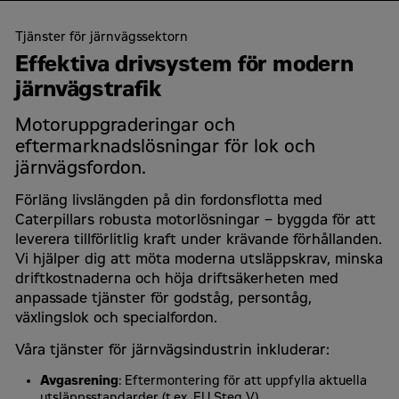
Tjänster för järnvägssektorn
Effektiva drivsystem för modern
järnvägstrafik
Motoruppgraderingar och
eftermarknadslösningar för lok och
järnvägsfordon.
Förläng livslängden på din fordonsflotta med
Caterpillars robusta motorlösningar – byggda för att
leverera tillförlitlig kraft under krävande förhållanden.
Vi hjälper dig att möta moderna utsläppskrav, minska
driftkostnaderna och höja driftsäkerheten med
anpassade tjänster för godståg, persontåg,
växlingslok och specialfordon.
Våra tjänster för järnvägsindustrin inkluderar:
Avgasrening
: Eftermontering för att uppfylla aktuella
utsläppsstandarder (t.ex. EU Steg V)