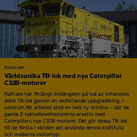
Kundcase
Världsunika TB-lok med nya Caterpillar
C32B-motorer
Railcare har förlängt livslängden på två av Infranords
äldre TB-lok genom en omfattande uppgradering. I
centrum för arbetet stod en helt ny drivlina – där de
gamla 2-taktsdieselmotorerna ersatts med
Caterpillars nya C32B-motorer. Det gör dessa TB-lok
till de första i världen att använda denna kraftfulla
och moderna motortyp.