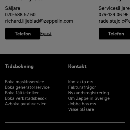
Säljare
Servicesäljare
070-588 57 60
076-139 06 96
richard.liljeblad@zeppelin.com
rade.stajcic@
Telefon
Telefon
Epost
Tidsbokning
Kontakt
Boka maskinservice
Kontakta oss
Boka generatorservice
Fakturafrågor
Boka fälttekniker
Nykundsregistrering
Boka verkstadsbesök
Om Zeppelin Sverige
Avboka avtalsservice
Jobba hos oss
Visselblåsare