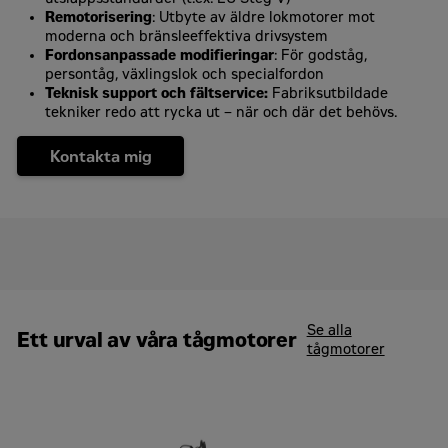
Remotorisering
: Utbyte av äldre lokmotorer mot
moderna och bränsleeffektiva drivsystem
Fordonsanpassade modifieringar
: För godståg,
persontåg, växlingslok och specialfordon
Teknisk support och fältservice:
Fabriksutbildade
tekniker redo att rycka ut – när och där det behövs.
Kontakta mig
Kontakta Zeppelin Power Systems
För - och efternamn
*
Se alla
Ett urval av våra tågmotorer
tågmotorer
Företag
*
Välj område
*