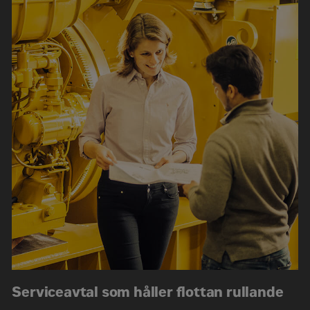
E-post
*
Mobil
*
Ja, jag accepterar
*
Godkänn
Genom att klicka i rutan ovan godkänner du att
dina uppgifter behandlas enligt vår
integritetspolicy som du hittar
här
.
Captcha
*
Serviceavtal som håller flottan rullande
Kontakta mig