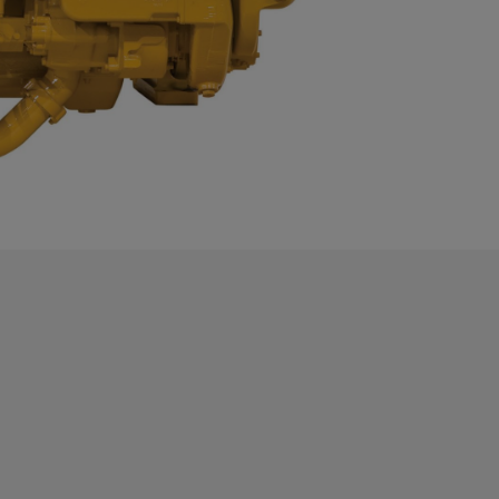
raft
ervkraft
gar
ngar
gar
ingar
 för Cat-motorer
för motorer och generatorer
vice