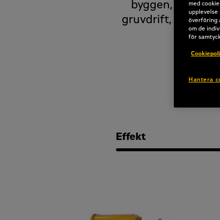
byggen, kranar, 
med cookies
upplevelse 
gruvdrift, mobila
överföring 
om de indiv
för samtyc
Cookiepol
Hantera c
Effekt