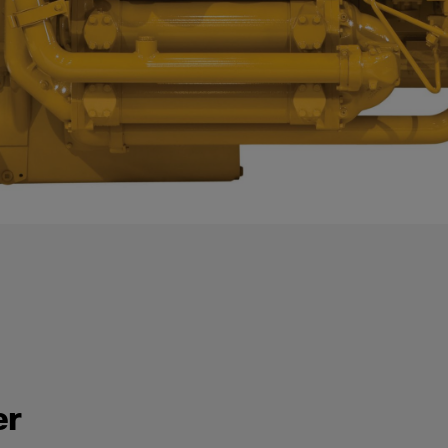
Välj område
*
Mobil reservk
Stationär res
Batterilösnin
Industrilösni
Marina lösnin
Järnvägslösn
Hälsokontroll
Serviceavtal 
Generatorser
Övrigt
er
Ditt meddelande