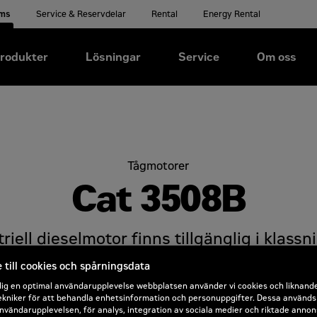
ems
Service & Reservdelar
Rental
Energy Rental
rodukter
Lösningar
Service
Om oss
Tågmotorer
Cat 3508B
iell dieselmotor finns tillgänglig i klassn
p) vid 1 800 rpm. De här klassningarna är i
till cookies och spårningsdata
i icke-reglerade områden världen över. In
dig en optimal användarupplevelse webbplatsen använder vi cookies och liknand
kniker för att behandla enhetsinformation och personuppgifter. Dessa används b
nvänds är bl.a. följande: borrplattformar,
nvändarupplevelsen, för analys, integration av sociala medier och riktade annon