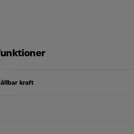
Kontakta mig
funktioner
den
i grundutförande utan tillval
hållbar kraft