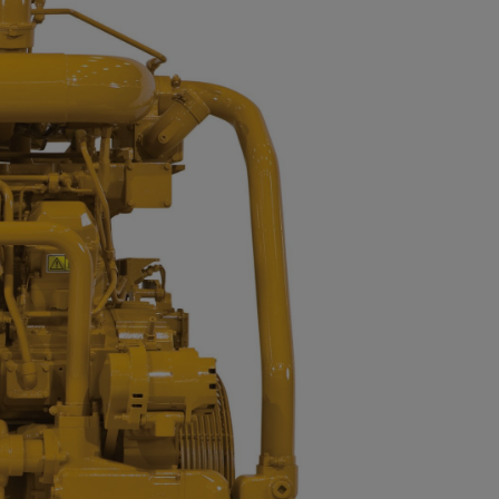
 offert
r
n Power Systems
*