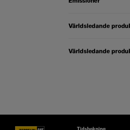
Emissioner
Världsledande produk
Återkommande underhål
Världsledande produk
Serviceavtal (CSA)
Caterpillar utökat serv
Överlägset återförsälj
Återkommande underhål
Utökat återförsäljarnät
Serviceavtal (CSA)
Caterpillar utökat serv
Överlägset återförsälj
Utökat återförsäljarnät
Tidsbokning