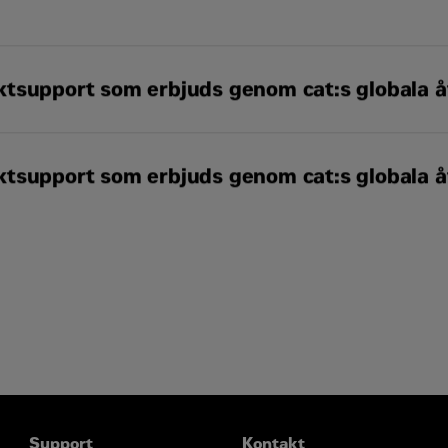
tsupport som erbjuds genom cat:s globala åt
SM
l, inklusive SOS
-prov
tsupport som erbjuds genom cat:s globala åt
iceskydd (ESC)
arnätverk
SM
l, inklusive SOS
-prov
verk via Cats ISD-program (Industrial Service Distributor)
iceskydd (ESC)
arnätverk
verk via Cats ISD-program (Industrial Service Distributor)
Support
Kontakt