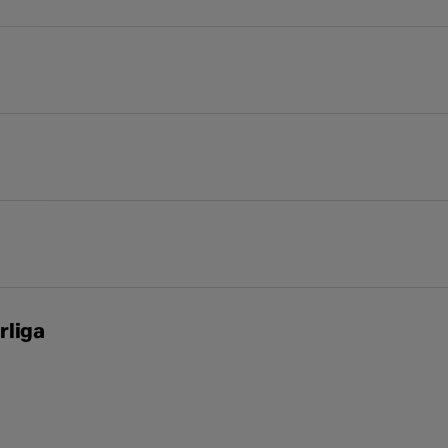
Här kan du skriva din
E-post
*
820 kW
Mobil
*
Ja, jag accepterar
*
rliga
Godkänn
Genom att klicka i 
uppgifter behandlas 
hittar
här
.
Captcha
*