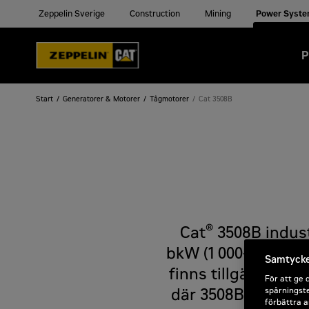
Zeppelin Sverige
Construction
Mining
Power Syst
P
Start
Generatorer & Motorer
Tågmotorer
Cat 3508B
®
Cat
3508B industr
bkW (1 000–1 100 bh
Samtycke 
finns tillgängliga 
För att ge 
spårningste
där 3508B-motorer a
förbättra a