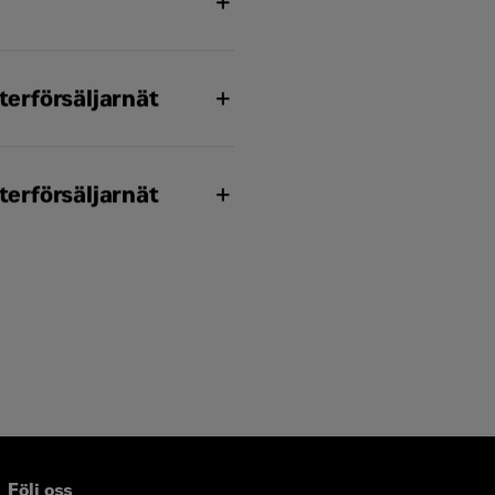
erförsäljarnät
erförsäljarnät
Följ oss