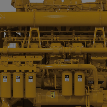
Begär en
Cat 3508B Tågmotore
Kontakta Zeppeli
För - och efternamn
Företag
*