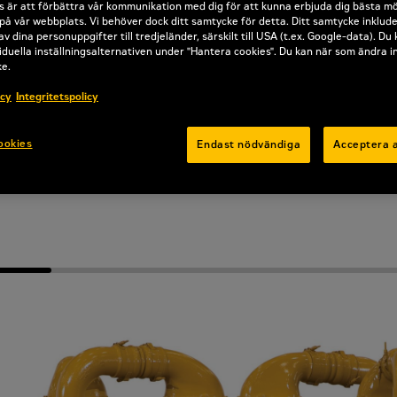
mudderverk, skogsbruk, allmän industri, m
 är att förbättra vår kommunikation med dig för att kunna erbjuda dig bästa mö
på vår webbplats. Vi behöver dock ditt samtycke för detta. Ditt samtycke inklud
 jordschaktningsmaskiner, pumpar, grävmas
av dina personuppgifter till tredjeländer, särskilt till USA (t.ex. Google-data). Du
iduella inställningsalternativen under "Hantera cookies". Du kan när som ändra i
ytschaktningsutrustning och kedjegrävare
ke.
icy
Integritetspolicy
Offertförfrågan
ookies
Endast nödvändiga
Acceptera a