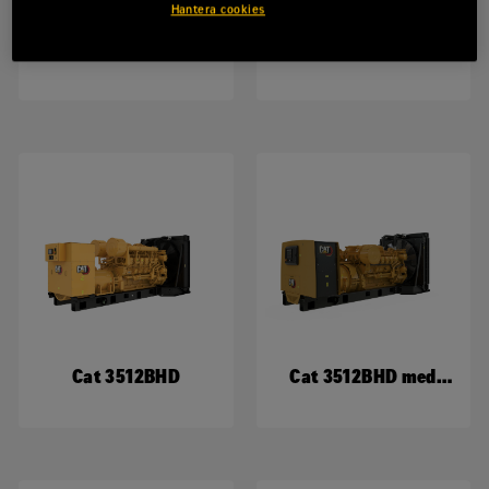
Hantera cookies
Cat C15 | DE550E3
Cat C15 | DE550E0
Cat 3512BHD
Cat 3512BHD med
uppgraderingsbart
paket