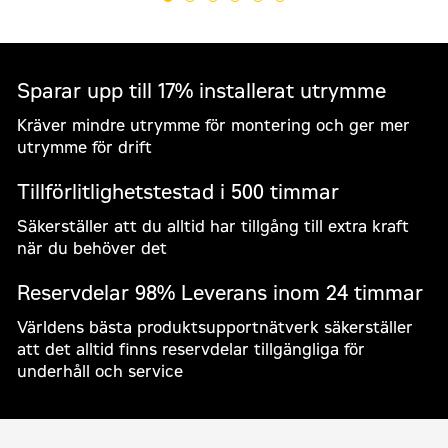
Sparar upp till 17% installerat utrymme
Begär en offert
Kräver mindre utrymme för montering och ger mer
Cat D40 GC Stationära dieselgeneratorer
utrymme för drift
Kontakta Zeppelin Power Systems
Tillförlitlighetstestad i 500 timmar
För - och efternamn
*
Säkerställer att du alltid har tillgång till extra kraft
när du behöver det
Reservdelar 98% Leverans inom 24 timmar
Företag
*
Världens bästa produktsupportnätverk säkerställer
att det alltid finns reservdelar tillgängliga för
underhåll och service
Välj område
*
Mobil reservkraft
Stationär reservkraft