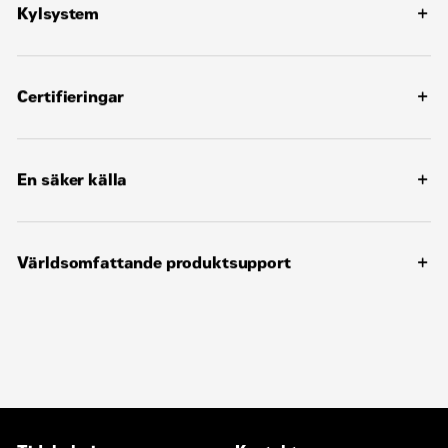
Expansionsmoduler och platsspecifik programmering
Kylsystem
för specifika kundbehov
Konstruerad för standardomgivningstemperaturer upp
till 55°C (131°F)
Kontakta Cat-återförsäljaren för kapaciteter i specifika
Certifieringar
driftmiljöer och höjder över havet
UL 2200-listad
ULC-certifiering finns tillgänglig
En säker källa
Komponenterna i generatoraggregatet är särskilt
utvalda för att passa ihop och ge optimala prestanda
Generatoraggregatet byggs ihop i en av Caterpillars
Världsomfattande produktsupport
fabriker enligt våra kvalitetsriktlinjer
Alla generatoraggregatpaket testas innan de lämnar
Cat-återförsäljarna finns i fler än 1800 butiker och är
Caterpillars fabrik
verksamma i 200 länder
Cats produktsupport, inklusive återförsäljarservice,
Din lokala Cat-återförsäljare tillhandahåller omfattande
reservdelar och garanti täcker hela Cats kraftsystem
support efter köpet, inklusive underhålls- och
reparationsavtal