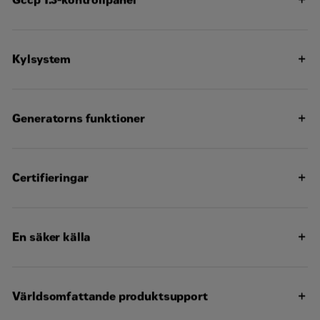
prestanda och utmärkt bränsleekonomi med minimal
vikt
Användarvänligt gränssnitt och navigering
Skalbart system för en mängd olika installationsbehov
Expansionsmoduler och platsspecifik programmering
Kylsystem
för specifika kundbehov
Konstruerad för standardomgivningstemperaturer upp
till 55°C (131°F)
Kontakta Cat-återförsäljaren för kapaciteter i specifika
Generatorns funktioner
driftmiljöer och höjder över havet
Anpassad efter prestanda och uteffekt hos Cats
motorer
Branschledande mekanisk och elektrisk konstruktion
Certifieringar
Branschledande motorstartkapacitet
Hög effektivitet
En säker källa
Komponenterna i generatoraggregatet är särskilt
utvalda för att passa ihop och ge optimala prestanda
Generatoraggregatet byggs ihop i en av Caterpillars
Världsomfattande produktsupport
fabriker enligt våra kvalitetsriktlinjer