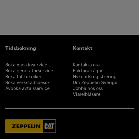
Alla generatoraggregatpaket testas innan de lämnar
Cat-återförsäljarna finns i fler än 1800 butiker och är
Caterpillars fabrik
verksamma i 200 länder
Cats produktsupport, inklusive återförsäljarservice,
Din lokala Cat-återförsäljare tillhandahåller omfattande
reservdelar och garanti täcker hela Cats kraftsystem
support efter köpet, inklusive underhålls- och
reparationsavtal
Tidsbokning
Kontakt
Boka maskinservice
Kontakta oss
Boka generatorservice
Fakturafrågor
Boka fälttekniker
Nykundsregistrering
Boka verkstadsbesök
Om Zeppelin Sverige
Avboka avtalsservice
Jobba hos oss
Visselblåsare