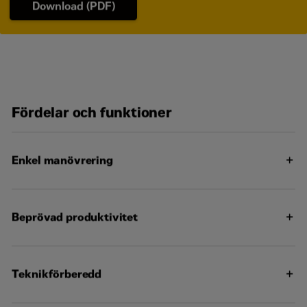
Download (PDF)
Fördelar och funktioner
Enkel manövrering
Beprövad produktivitet
Vippströmställare och Cat mätargrupp med
vattentankmätare för enklare drift
Variabelt vattenspraysystem innebär längre tid mellan
Teknikförberedd
påfyllningar
Stor valsdiameter på 800 mm (31,5 tum) för jämnt
slutresultat
Som tillval finns skjutbart förarsäte och dubbla