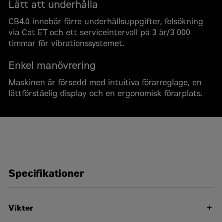
Lätt att underhålla
CB4.0 innebär färre underhållsuppgifter, felsökning
Begär en offert
via Cat ET och ett serviceintervall på 3 år/3 000
timmar för vibrationssystemet.
Cat CB4.0 Vibrerande tandemkompaktorer
Offertförfrågan
Enkel manövrering
Maskinen är försedd med intuitiva förarreglage, en
För- och efternamn
*
lättförståelig display och en ergonomisk förarplats.
Företagsnamn
*
Organisationsnummer
*
Specifikationer
Kommun
*
Vikter