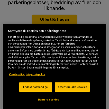
parkeringsplatser, breddning av filer och
liknande.
Offertförfrågan
Samtycke till cookies och spårningsdata
För att ge dig en optimal användarupplevelse webbplatsen använder vi
cookies och liknande spårningstekniker för att behandla enhetsinformation
Arbetsvikt
3,6 ton
och personuppgifter. Dessa används bl.a. för att förbättra
användarupplevelsen, för analys, integration av sociala medier och riktade
annonser. Syftet med cookies är att förbättra vår kommunikation med dig för
Nettoeffekt
36 kW
att kunna erbjuda dig bästa möjliga upplevelse på vår webbplats. Vi behöver
dock ditt samtycke för detta. Ditt samtycke inkluderar även överföring av dina
personuppgifter till tredjeländer, särskilt till USA (t.ex. Google-data). Du kan
Packningsbredd
1,3 m
läsa mer om de individuella inställningsalternativen under "Hantera cookies".
Du kan när som ändra inställningarna för samtycke.
Cookiepolicy
Integritetspolicy
Endast nödvändiga
Acceptera alla cookies
Hantera cookies