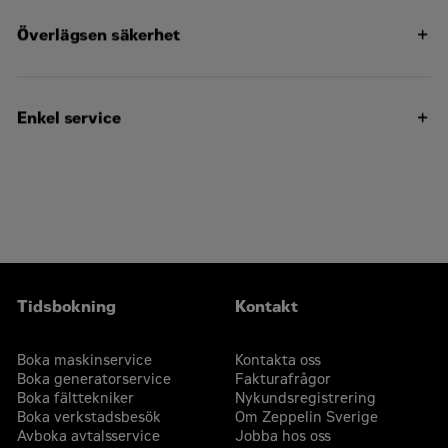
körspakar för att minimera förarutmattning och ge
16 mm (0,6 tum) tjock mantel för längre hållbarhet
Överlägsen säkerhet
bättre sikt över arbetsområdet
Product Link™ för fjärrövervakning av maskinens plats
Dubbla vibrationsfrekvenser och ballasttillbehör ger
och status
maximal kompaktering
CMV (kompakteringsmätarvärde) kan visas som tillval
Enkel service
C1.7T-motor med 36 kW (48,2 hk) (brutto)
för ökad kompakteringsprestanda och mer konsekvent
75 mm (3 tum) orange säkerhetsbälte gör dig synligare
kompaktering
och ökar säkerheten på arbetsplatsen
Förarsäte med närvarogivare förhindrar oavsedd
användning när du inte sitter i sätet
Cat-reglage med ET-funktion för enklare felsökning
Halkskyddade steg och plattformar för ökad
Färre underhållsuppgifter vid snabb service
förarsäkerhet
500-timmars oljebytesintervall minskar
Gult roterande varningsljus som tillval
Tidsbokning
Kontakt
underhållskostnaderna.
Satser för ökad drifttid och serviceavtal finns
Boka maskinservice
Kontakta oss
tillgängliga för maximal drifttid
Boka generatorservice
Fakturafrågor
Boka fälttekniker
Nykundsregistrering
LED-belysning för tålig och tillförlitlig belysning
Boka verkstadsbesök
Om Zeppelin Sverige
Avboka avtalsservice
Jobba hos oss
Extern bränslepåfyllning för enklare åtkomst