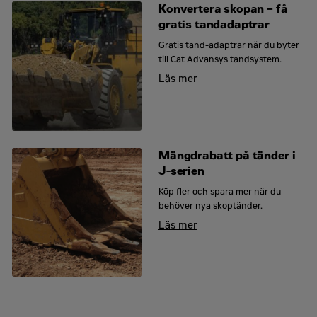
underredena är designade för
Konvertera skopan – få
långvarig prestanda och minimala
gratis tandadaptrar
driftstopp.
Gratis tand-adaptrar när du byter
till Cat Advansys tandsystem.
Läs mer
Mängdrabatt på tänder i
J-serien
Köp fler och spara mer när du
behöver nya skoptänder.
Läs mer