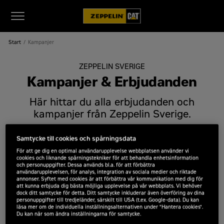
Start
Kampanjer
ZEPPELIN SVERIGE
Kampanjer & Erbjudanden
Här hittar du alla erbjudanden och
kampanjer från Zeppelin Sverige.
Samtycke till cookies och spårningsdata
ME Edition
För att ge dig en optimal användarupplevelse webbplatsen använder vi
Som ME-medlem får du tillgång till
cookies och liknande spårningstekniker för att behandla enhetsinformation
förmånliga maskinpaket – med
och personuppgifter. Dessa används bl.a. för att förbättra
användarupplevelsen, för analys, integration av sociala medier och riktade
rabatterade serviceavtal,
Läs mer
annonser. Syftet med cookies är att förbättra vår kommunikation med dig för
förlängda garantier och förmånlig
att kunna erbjuda dig bästa möjliga upplevelse på vår webbplats. Vi behöver
dock ditt samtycke för detta. Ditt samtycke inkluderar även överföring av dina
finansiering. Maskinerna är Next
personuppgifter till tredjeländer, särskilt till USA (t.ex. Google-data). Du kan
Gen-modeller, skräddarsydda för
läsa mer om de individuella inställningsalternativen under "Hantera cookies".
Du kan när som ändra inställningarna för samtycke.
branschens behov med fokus på