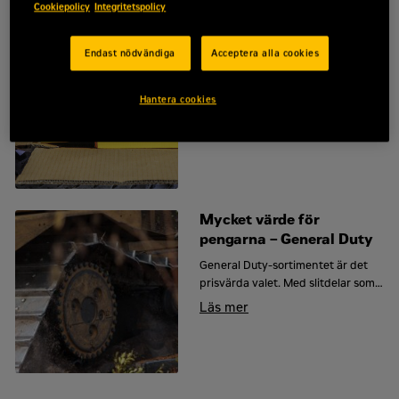
prestanda och lägre kostnader.
Cookiepolicy
Integritetspolicy
Reservdelsrabatt
Endast nödvändiga
Acceptera alla cookies
Rabatt på reservdelar för dig som
beställer online eller har ett
serviceavtal med oss.
Hantera cookies
Läs mer
Mycket värde för
pengarna – General Duty
General Duty-sortimentet är det
prisvärda valet. Med slitdelar som
erbjuder kvalitet och hållbarhet är
Läs mer
det ett pålitligt alternativ för
applikationer med låg till
medelhög påverkan.
Skoptänderna balanserar styrka,
tålighet och penetration, medan