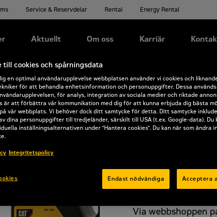
ems
Service & Reservdelar
Rental
Energy Rental
er
Aktuellt
Om oss
Karriär
Kontak
till cookies och spårningsdata
dig en optimal användarupplevelse webbplatsen använder vi cookies och liknand
kniker för att behandla enhetsinformation och personuppgifter. Dessa används b
nvändarupplevelsen, för analys, integration av sociala medier och riktade annon
 är att förbättra vår kommunikation med dig för att kunna erbjuda dig bästa mö
på vår webbplats. Vi behöver dock ditt samtycke för detta. Ditt samtycke inklud
av dina personuppgifter till tredjeländer, särskilt till USA (t.ex. Google-data). Du
iduella inställningsalternativen under "Hantera cookies". Du kan när som ändra i
ke.
Välj bland över en mi
icy
Integritetspolicy
Beställ on
rabatt
ookies
Endast nödvändiga
Acceptera a
Via webbshoppen par