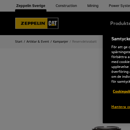
Zeppelin Sverige
Construction
Mining
Power Syst
Produkt
Samtycke 
Start
Artiklar & Event
Kampanjer
Reservdelsrabatt
För att ge 
spårningste
förbättra a
med cookies
upplevelse 
överföring 
om de indiv
för samtyc
Cookiepol
Hantera c