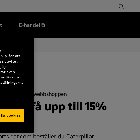
t
E-handel ⧉
e
l.a. för att
ser. Syftet
jliga
erar även
 kan läsa mer
nställningarna
ljon Cat-delar i webbshoppen
line – få upp till 15%
lla cookies
ts.cat.com beställer du Caterpillar