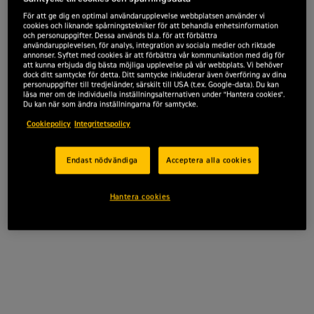
Andra fördelar är beprövad
För att ge dig en optimal användarupplevelse webbplatsen använder vi
motordrifthistorik och högpresterande
cookies och liknande spårningstekniker för att behandla enhetsinformation
och personuppgifter. Dessa används bl.a. för att förbättra
gjutjärn med tusentals valideringstestning
användarupplevelsen, för analys, integration av sociala medier och riktade
timmar för kvalitet och hållbarhet.
annonser. Syftet med cookies är att förbättra vår kommunikation med dig för
att kunna erbjuda dig bästa möjliga upplevelse på vår webbplats. Vi behöver
Marinmotor C32 ACERT stöds av det
dock ditt samtycke för detta. Ditt samtycke inkluderar även överföring av dina
personuppgifter till tredjeländer, särskilt till USA (t.ex. Google-data). Du kan
omfattande globala Cat-återförsäljarnätet
läsa mer om de individuella inställningsalternativen under "Hantera cookies".
och Caterpillars standardgaranti.
Du kan när som ändra inställningarna för samtycke.
Cookiepolicy
Integritetspolicy
Offertförfrågan
Endast nödvändiga
Acceptera alla cookies
Hantera cookies
Effekt
1 342 kW