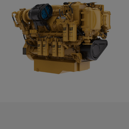
Begär en offert
Cat C32 Framdrivningsmotorer
Kontakta Zeppelin Power Systems
För - och efternamn
*
Företag
*
Välj område
*
Mobil reservkraft
Stationär reservkraft
Batterilösningar