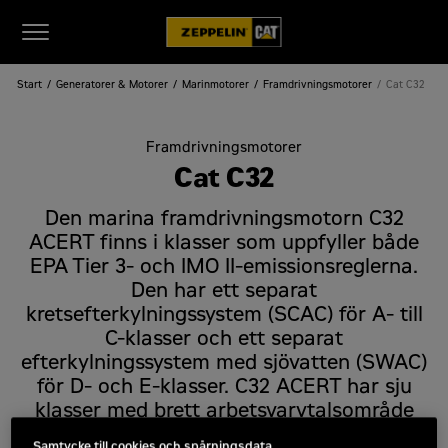
Start
Generatorer & Motorer
Marinmotorer
Framdrivningsmotorer
Cat C32
Framdrivningsmotorer
Cat C32
Den marina framdrivningsmotorn C32
ACERT finns i klasser som uppfyller både
EPA Tier 3- och IMO II-emissionsreglerna.
Den har ett separat
kretsefterkylningssystem (SCAC) för A- till
C-klasser och ett separat
efterkylningssystem med sjövatten (SWAC)
för D- och E-klasser. C32 ACERT har sju
klasser med brett arbetsvarvtalsområde
(WOSR) och förlängda oljebytesintervaller.
Samtycke till cookies och spårningsdata