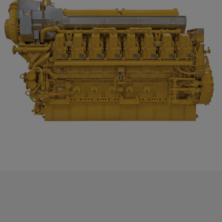
Begär en offert
Cat C280-16 Framdrivningsmotorer
Kontakta Zeppelin Power Systems
För - och efternamn
*
Företag
*