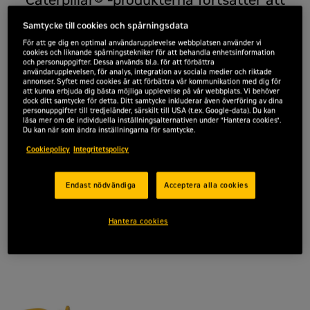
leverera mer tillgänglig effekt samtidigt
Samtycke till cookies och spårningsdata
som de levererar enastående
För att ge dig en optimal användarupplevelse webbplatsen använder vi
bränsleeffektivitet. Du kan också räkna
cookies och liknande spårningstekniker för att behandla enhetsinformation
med långa serviceintervall och
och personuppgifter. Dessa används bl.a. för att förbättra
användarupplevelsen, för analys, integration av sociala medier och riktade
tillgänglighet till Caterpillars reservdelar
annonser. Syftet med cookies är att förbättra vår kommunikation med dig för
att kunna erbjuda dig bästa möjliga upplevelse på vår webbplats. Vi behöver
och service över hela världen.
dock ditt samtycke för detta. Ditt samtycke inkluderar även överföring av dina
personuppgifter till tredjeländer, särskilt till USA (t.ex. Google-data). Du kan
läsa mer om de individuella inställningsalternativen under "Hantera cookies".
Offertförfrågan
Du kan när som ändra inställningarna för samtycke.
Cookiepolicy
Integritetspolicy
Endast nödvändiga
Acceptera alla cookies
Effekt
5 650 kW
Hantera cookies