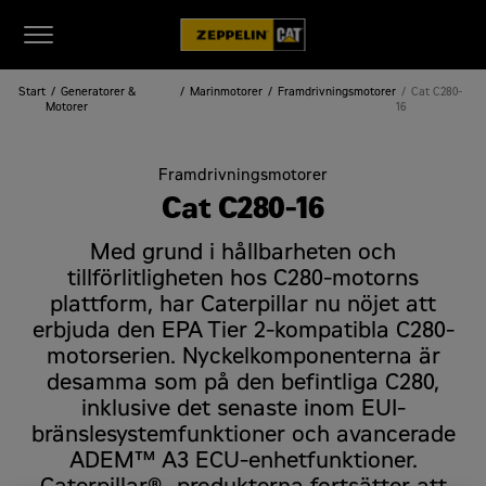
Start
Generatorer &
Marinmotorer
Framdrivningsmotorer
Cat C280-
Motorer
16
Framdrivningsmotorer
Cat C280-16
Med grund i hållbarheten och
tillförlitligheten hos C280-motorns
plattform, har Caterpillar nu nöjet att
erbjuda den EPA Tier 2-kompatibla C280-
motorserien. Nyckelkomponenterna är
desamma som på den befintliga C280,
inklusive det senaste inom EUI-
bränslesystemfunktioner och avancerade
ADEM™ A3 ECU-enhetfunktioner.
Caterpillar® -produkterna fortsätter att