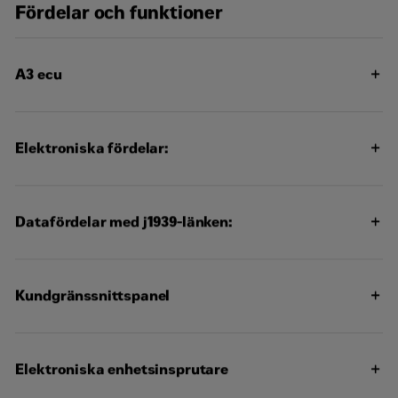
Fördelar och funktioner
Kontakta mig
A3 ecu
Elektroniska fördelar:
Datafördelar med j1939-länken:
Kundgränssnittspanel
Elektroniska enhetsinsprutare