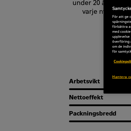
under 20 år. Med k
Samtycke 
varje ny serie. 
För att ge 
säkerhe
spårningste
förbättra a
med cookies
upplevelse 
överföring 
om de indiv
för samtyc
Cookiepol
Hantera c
Arbetsvikt
Nettoeffekt
Packningsbredd