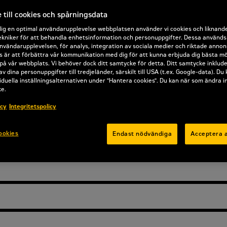
ontinuerligt fokus på våra kunders framgå
till cookies och spårningsdata
836K bygger vidare på vårt arv av tillförlitl
dig en optimal användarupplevelse webbplatsen använder vi cookies och liknand
t, förarkomfort, servicevänlighet och effek
kniker för att behandla enhetsinformation och personuppgifter. Dessa används b
nvändarupplevelsen, för analys, integration av sociala medier och riktade annon
 är att förbättra vår kommunikation med dig för att kunna erbjuda dig bästa mö
Offertförfrågan
på vår webbplats. Vi behöver dock ditt samtycke för detta. Ditt samtycke inklud
av dina personuppgifter till tredjeländer, särskilt till USA (t.ex. Google-data). Du
iduella inställningsalternativen under "Hantera cookies". Du kan när som ändra i
ke.
icy
Integritetspolicy
ookies
Endast nödvändiga
Acceptera a