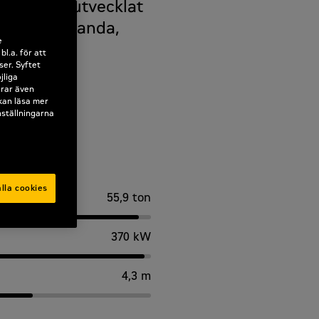
ng har vi utvecklat
ighet, prestanda,
e
tivitet.
l.a. för att
ser. Syftet
jliga
erar även
 kan läsa mer
nställningarna
lla cookies
55,9 ton
370 kW
4,3 m