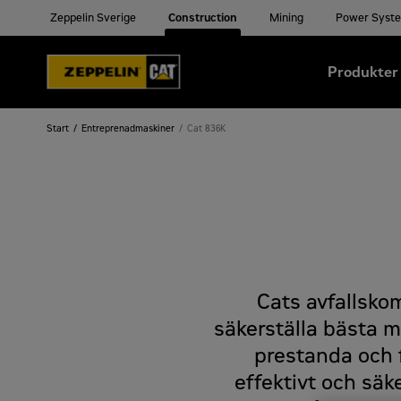
Zeppelin Sverige
Construction
Mining
Power Syst
Produkter
Start
Entreprenadmaskiner
Cat 836K
Cats avfallsko
säkerställa bästa mö
prestanda och 
effektivt och säk