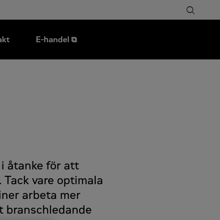
akt
E-handel ⧉
 åtanke för att
r. Tack vare optimala
iner arbeta mer
rit branschledande