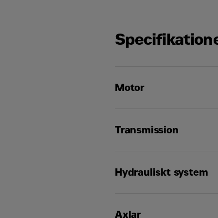
Specifikation
Motor
Bruttoeffekt
Transmission
Nettoeffekt
Körhastighet – bakåt – omv
Hydrauliskt system
Cylinderdiameter
Körhastighet – framåt – loc
Axlar
Styrsystem