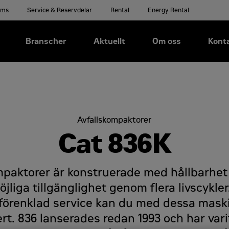
ems
Service & Reservdelar
Rental
Energy Rental
Branscher
Aktuellt
Om oss
Kont
Avfallskompaktorer
Cat 836K
mpaktorer är konstruerade med hållbarhet i
jliga tillgänglighet genom flera livscykle
förenklad service kan du med dessa mask
ert. 836 lanserades redan 1993 och har va