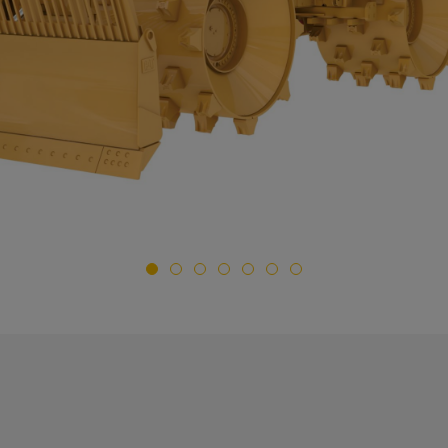
Begär en
Cat 836K Avfallskom
Offertförfrågan
För- och efternamn
*