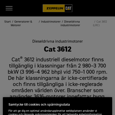
Start
Generatorer &
Industrimotorer
Dieseldrivna
Cat 3612
Motorer
industrimotorer
(LRC)
Dieseldrivna industrimotorer
Cat 3612
®
Cat
3612 industriell dieselmotor finns
tillgänglig i klassningar från 2 980–3 700
bkW (3 996–4 962 bhp) vid 750–1 000 rpm.
De här klassningarna är icke-certifierade
och finns tillgängliga i icke-reglerade
områden världen över. Branscher som
använder 3616-motorer innefattar bygg,
skogsbruk, allmän industri,
Samtycke till cookies och spårningsdata
materialhantering och gruvdrift.
För att ge dig en optimal användarupplevelse webbplatsen använder vi
cookies och liknande spårningstekniker för att behandla enhetsinformation