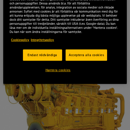
och personuppgifter. Dessa används bl.a. för att förbättra
Offertförfrågan
användarupplevelsen, för analys, integration av sociala medier och riktade
annonser. Syftet med cookies är att förbättra vår kommunikation med dig för
att kunna erbjuda dig bästa möjliga upplevelse på vår webbplats. Vi behöver
dock ditt samtycke för detta. Ditt samtycke inkluderar även överföring av dina
personuppgifter till tredjeländer, särskilt till USA (t.ex. Google-data). Du kan
läsa mer om de individuella inställningsalternativen under "Hantera cookies".
Du kan när som ändra inställningarna för samtycke.
Effekt
3 700 kW
Cookiepolicy
Integritetspolicy
Endast nödvändiga
Acceptera alla cookies
Hantera cookies
Begär en offert
Cat 3612 Dieseldrivna industrimotorer
Kontakta Zeppelin Power Systems