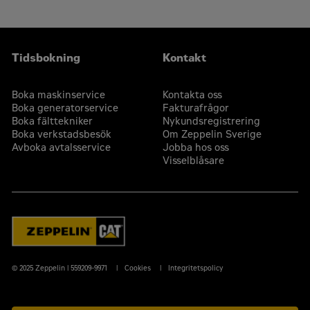
Utökat återförsäljarnätverk via Cats ISD-program
(Industrial Service Distributor)
Tidsbokning
Kontakt
Boka maskinservice
Kontakta oss
Boka generatorservice
Fakturafrågor
Boka fälttekniker
Nykundsregistrering
Boka verkstadsbesök
Om Zeppelin Sverige
Avboka avtalsservice
Jobba hos oss
Visselblåsare
© 2025 Zeppelin | 559209-9971
Cookies
Integritetspolicy