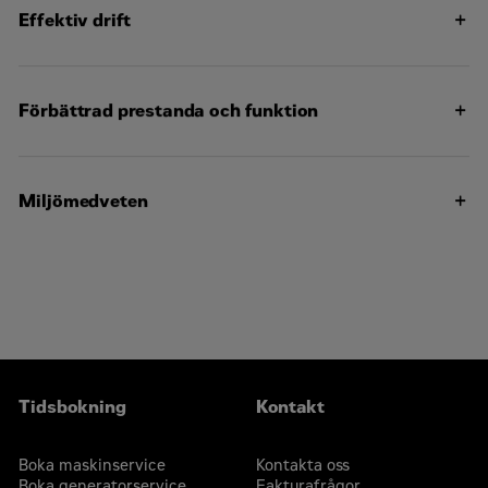
2150
Maximal höjd
V-16,
Effektiv drift
Konfigurering
mm
fyrtaktsdieselmotor
Förbättrad prestanda och funktion
Kontakta mig
Miljömedveten
Tidsbokning
Kontakt
Boka maskinservice
Kontakta oss
Boka generatorservice
Fakturafrågor