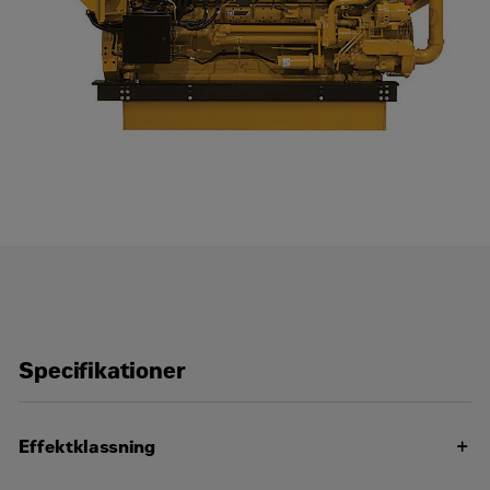
Företag
*
Välj område
*
Mobil reservkraft
Stationär reservkraft
Batterilösningar
Industrilösningar
Marina lösningar
Järnvägslösningar
Hälsokontroll för Cat-motorer
Specifikationer
Serviceavtal för motorer och generatorer
Generatorservice
Effektklassning
Övrigt