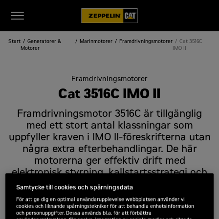
Start
Generatorer &
Marinmotorer
Framdrivningsmotorer
Cat 3516C
Motorer
IMO II
Framdrivningsmotorer
Cat 3516C IMO II
Framdrivningsmotor 3516C är tillgänglig
med ett stort antal klassningar som
uppfyller kraven i IMO II-föreskrifterna utan
några extra efterbehandlingar. De här
motorerna ger effektiv drift med
elektronisk styrning, kallstartsstrategi och
programmerbar låg tomgång för att
Samtycke till cookies och spårningsdata
minimera bränsleförbrukningen. 3516C-
För att ge dig en optimal användarupplevelse webbplatsen använder vi
motorn har även ett slutet
cookies och liknande spårningstekniker för att behandla enhetsinformation
och personuppgifter. Dessa används bl.a. för att förbättra
vevhusventilationssystem för lägre