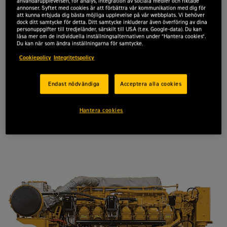
användarupplevelsen, för analys, integration av sociala medier och riktade
annonser. Syftet med cookies är att förbättra vår kommunikation med dig för
utsläppsnivåer.
att kunna erbjuda dig bästa möjliga upplevelse på vår webbplats. Vi behöver
dock ditt samtycke för detta. Ditt samtycke inkluderar även överföring av dina
personuppgifter till tredjeländer, särskilt till USA (t.ex. Google-data). Du kan
Offertförfrågan
läsa mer om de individuella inställningsalternativen under "Hantera cookies".
Du kan när som ändra inställningarna för samtycke.
Cookiepolicy
Integritetspolicy
Endast nödvändiga
Acceptera alla cookies
Effekt
2 525 kW
Hantera cookies
Begär en offert
Cat 3516C IMO II Framdrivningsmotorer
Kontakta Zeppelin Power Systems
För - och efternamn
*