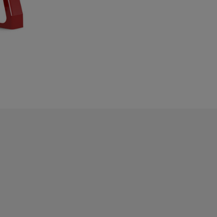
raft
ervkraft
gar
ngar
gar
ingar
 för Cat-motorer
för motorer och generatorer
vice