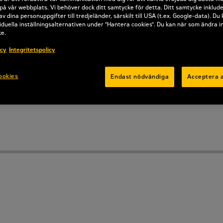
 men är inte FM-godkända eller UL-listade. 
på vår webbplats. Vi behöver dock ditt samtycke för detta. Ditt samtycke inklud
av dina personuppgifter till tredjeländer, särskilt till USA (t.ex. Google-data). Du
åste för en brandpumpsmotor. Brandpumps
iduella inställningsalternativen under "Hantera cookies". Du kan när som ändra i
tt rykte om pålitliga starter och lång livs
ke.
icy
Integritetspolicy
Offertförfrågan
ookies
Endast nödvändiga
Acceptera a