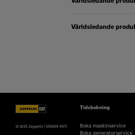
Världsledande produk
Återkommande underhål
Världsledande produk
Serviceavtal (CSA)
Caterpillar utökat serv
Överlägset återförsälj
Återkommande underhål
Utökat återförsäljarnät
Serviceavtal (CSA)
Caterpillar utökat serv
Överlägset återförsälj
Utökat återförsäljarnät
Tidsbokning
Boka maskinservice
© 2025 Zeppelin | 559209-9971
Boka generatorservice