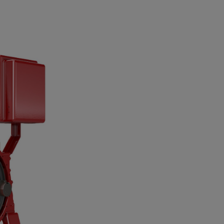
 offert
p Dieseldrivna brandpumpar
n Power Systems
*