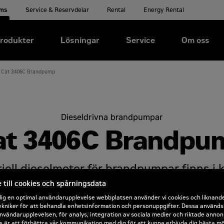
ems
Service & Reservdelar
Rental
Energy Rental
rodukter
Lösningar
Service
Om oss
Cat 3406C Brandpump
Dieseldrivna brandpumpar
at 3406C Brandpu
iell dieselmotor för brandpumpar finns i 
2 hp) vid 1 750–2 300 rpm. De här klassni
till cookies och spårningsdata
ns tillgängliga i icke-reglerade områden v
dig en optimal användarupplevelse webbplatsen använder vi cookies och liknand
kniker för att behandla enhetsinformation och personuppgifter. Dessa används b
listade. Ytterligare 3406C-klassningar m
nvändarupplevelsen, för analys, integration av sociala medier och riktade annon
 är att förbättra vår kommunikation med dig för att kunna erbjuda dig bästa mö