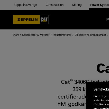
Zeppelin Sverige
Construction
Mining
Power Syst
P
Start
Generatorer & Motorer
Industrimotorer
Dieseldrivna brandpumpar
C
®
Cat
3406C industr
359 kW (292–48
Samtycke 
certifierade och fin
För att ge 
spårningste
FM-godkända och UL-
förbättra a
med cookies