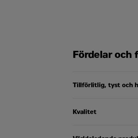
Slaglängd
Höjd
Slagvolym
Kompressionsförhållande
Fördelar och 
Insugningssystem
Rotation från svänghjulsän
Tillförlitlig, tyst och 
Efterbehandling
Kvalitet