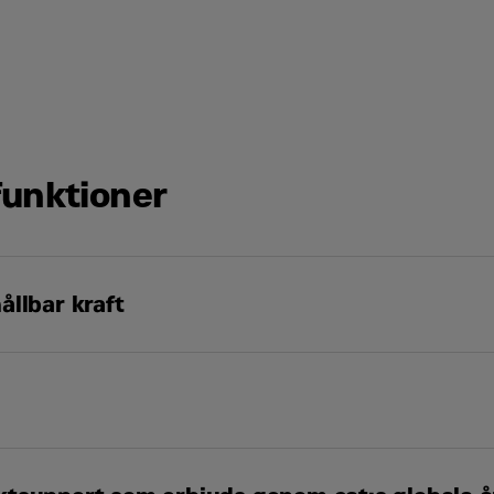
Kontakta mig
funktioner
den
hållbar kraft