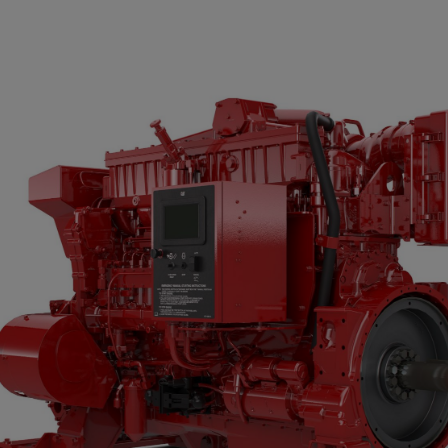
Begär en
Cat 3406C Brandpum
Kontakta Zeppeli
För - och efternamn
Företag
*