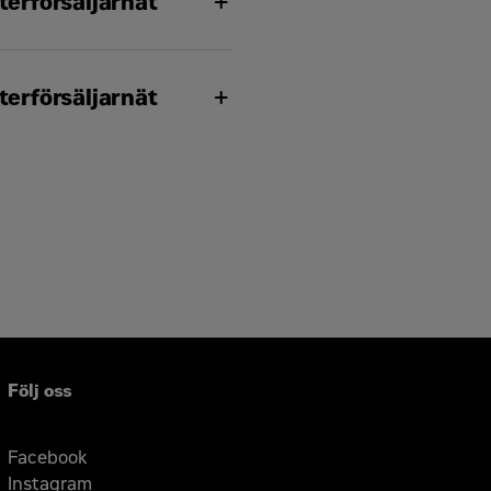
erförsäljarnät
erförsäljarnät
Följ oss
Facebook
Instagram