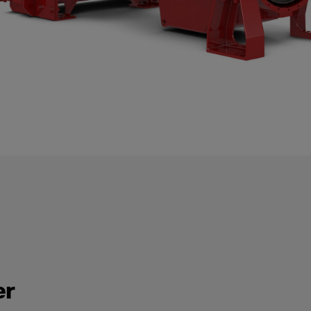
Välj område
*
Mobil reservk
Stationär res
Batterilösnin
Industrilösni
Marina lösnin
Järnvägslösn
Hälsokontroll
Serviceavtal 
Generatorser
Övrigt
Ditt meddelande
er