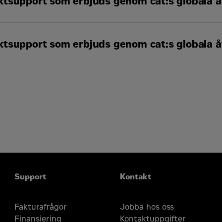
tsupport som erbjuds genom cat:s globala åt
SM
l, inklusive SOS
-prov
tsupport som erbjuds genom cat:s globala åt
iceskydd (ESC)
arnätverk
SM
l, inklusive SOS
-prov
verk via Cats ISD-program (Industrial Service Distributor)
iceskydd (ESC)
arnätverk
verk via Cats ISD-program (Industrial Service Distributor)
Support
Kontakt
Fakturafrågor
Jobba hos oss
Finansiering
Kontaktuppgifter