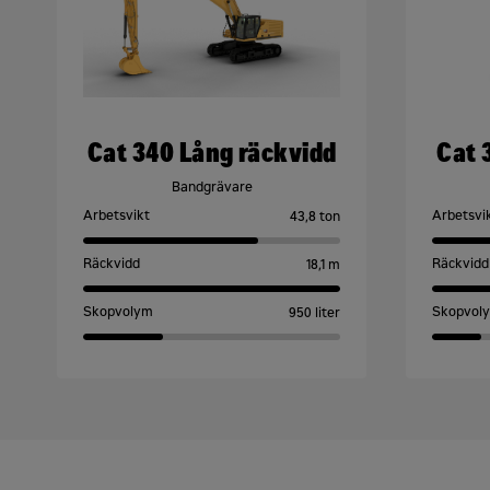
Företagsnamn
*
Företagsnamn
*
Cat 340 Lång räckvidd
Cat 
Organisationsnummer
*
Organisationsnummer
*
Bandgrävare
Arbetsvikt
Arbetsvi
43,8 ton
Räckvidd
Räckvidd
18,1 m
Kommun
*
Kommun
*
Skopvolym
Skopvol
950 liter
Jobbmejl
*
Jobbmejl
*
Jobbmobil
*
Jobbmobil
*