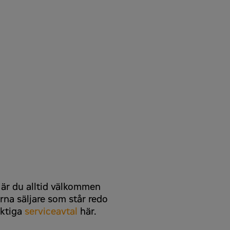
ns på
zeppelin-cat.se/integritetspolicy
.
 är du alltid välkommen
arna säljare som står redo
aktiga
serviceavtal
här.