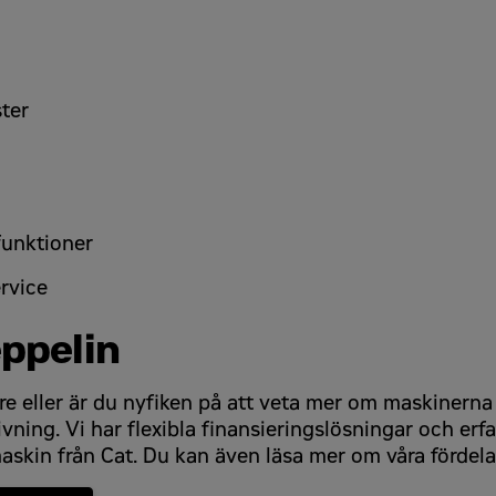
 behandlar mina uppgifter i enlighet med integritetspolicyn som fin
ster
funktioner
rvice
ppelin
e eller är du nyfiken på att veta mer om maskinerna
vning. Vi har flexibla finansieringslösningar och erf
 maskin från Cat. Du kan även läsa mer om våra fördel