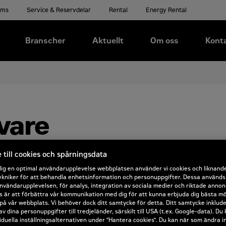
ems
Service & Reservdelar
Rental
Energy Rental
Branscher
Aktuellt
Om oss
Kont
vare
sortiment av Cat® långgrävare, perfekta för projekt s
till cookies och spårningsdata
, precision och styrka hanterar våra långgrävare tung
dig en optimal användarupplevelse webbplatsen använder vi cookies och liknand
våra förhållanden eller att nå över långa avstånd lever
kniker för att behandla enhetsinformation och personuppgifter. Dessa används b
nvändarupplevelsen, för analys, integration av sociala medier och riktade annon
tanda varje gång.
 är att förbättra vår kommunikation med dig för att kunna erbjuda dig bästa mö
på vår webbplats. Vi behöver dock ditt samtycke för detta. Ditt samtycke inklud
av dina personuppgifter till tredjeländer, särskilt till USA (t.ex. Google-data). Du
rävare
iduella inställningsalternativen under "Hantera cookies". Du kan när som ändra i