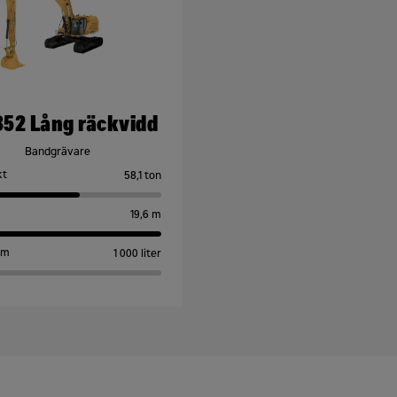
352 Lång räckvidd
Bandgrävare
kt
58,1 ton
19,6 m
ym
1 000 liter