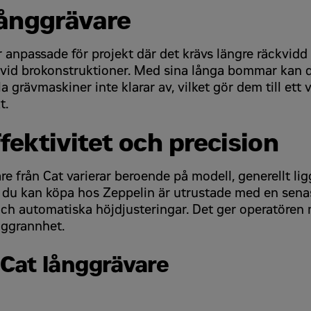
långgrävare
är anpassade för projekt där det krävs längre räckvid
e vid brokonstruktioner. Med sina långa bommar kan 
 grävmaskiner inte klarar av, vilket gör dem till ett 
t.
fektivitet och precision
e från Cat varierar beroende på modell, generellt lig
r du kan köpa hos Zeppelin är utrustade med en sen
ch automatiska höjdjusteringar. Det ger operatören 
oggrannhet.
Cat långgrävare
 behandlar mina uppgifter i enlighet med integritetspolicyn som fin