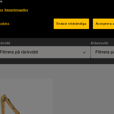
ke.
icy
Integritetspolicy
ookies
Endast nödvändiga
Acceptera a
ckvidd
Arbetsvikt