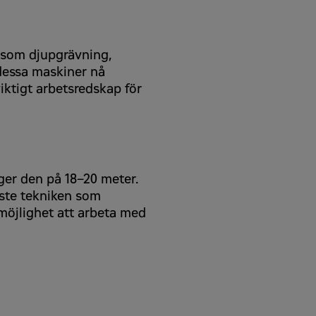
d som djupgrävning,
dessa maskiner nå
viktigt arbetsredskap för
ger den på 18–20 meter.
aste tekniken som
möjlighet att arbeta med
ns på
zeppelin-cat.se/integritetspolicy
.