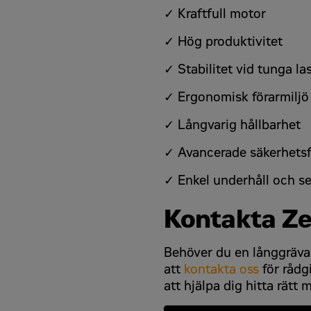
Jag samtycker till att Zeppelin Sverige
✓ Kraftfull motor
Captcha
*
Captcha
*
✓ Hög produktivitet
✓ Stabilitet vid tunga la
✓ Ergonomisk förarmiljö
reCAPTCHA is required.
✓ Långvarig hållbarhet
Begär offert
Begär offert
✓ Avancerade säkerhets
✓ Enkel underhåll och se
Kontakta Ze
Behöver du en långgrävar
att
kontakta oss
för rådgi
att hjälpa dig hitta rätt