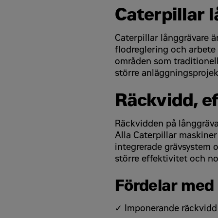
Caterpillar 
Caterpillar långgrävare 
Din fråga
Din fråga
flodreglering och arbet
områden som traditionella
större anläggningsprojek
Räckvidd, ef
Räckvidden på långgrävar
Alla Caterpillar maskine
integrerade grävsystem o
större effektivitet och n
Fördelar med 
*
*
Godkänn
Godkänn
✓ Imponerande räckvidd
Jag samtycker till att Zeppelin Sverige