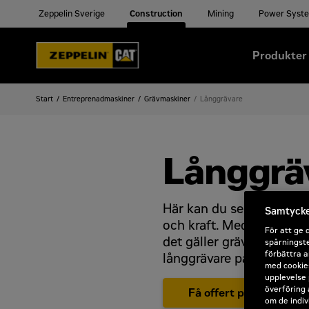
Zeppelin Sverige
Construction
Mining
Power Syst
Produkter
Start
Entreprenadmaskiner
Grävmaskiner
Långgrävare
Långgrä
Här kan du se hela vårt 
Samtycke 
och kraft. Med stabilitet
För att ge 
det gäller grävning vid s
spårningste
förbättra a
långgrävare pålitlig pres
med cookies
upplevelse 
överföring 
Få offert på Cat Långg
om de indiv