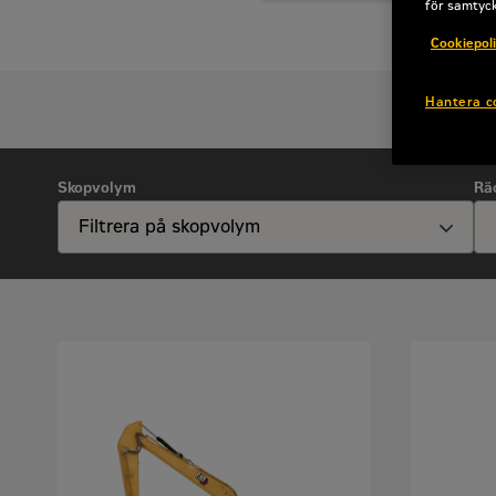
för samtyc
Cookiepol
Hantera c
Skopvolym
Rä
Offertförfrågan
Offertförfrågan
För- och efternamn
*
För- och efternamn
*