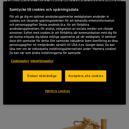
CAT® Gasmotor G3306B TA Ratings: 108-157
Samtycke till cookies och spårningsdata
bkW (145-211 bhp) @ 1800 rpm are NSPS
För att ge dig en optimal användarupplevelse webbplatsen använder vi
site compliant capable with Caterpillar or
cookies och liknande spårningstekniker för att behandla enhetsinformation
och personuppgifter. Dessa används bl.a. för att förbättra
customer-provided air-fuel ratio control
användarupplevelsen, för analys, integration av sociala medier och riktade
and aftertreatment.
annonser. Syftet med cookies är att förbättra vår kommunikation med dig för
att kunna erbjuda dig bästa möjliga upplevelse på vår webbplats. Vi behöver
dock ditt samtycke för detta. Ditt samtycke inkluderar även överföring av dina
personuppgifter till tredjeländer, särskilt till USA (t.ex. Google-data). Du kan
Offertförfrågan
läsa mer om de individuella inställningsalternativen under "Hantera cookies".
Du kan när som ändra inställningarna för samtycke.
Cookiepolicy
Integritetspolicy
Effekt
Endast nödvändiga
Acceptera alla cookies
157 ekW
Hantera cookies