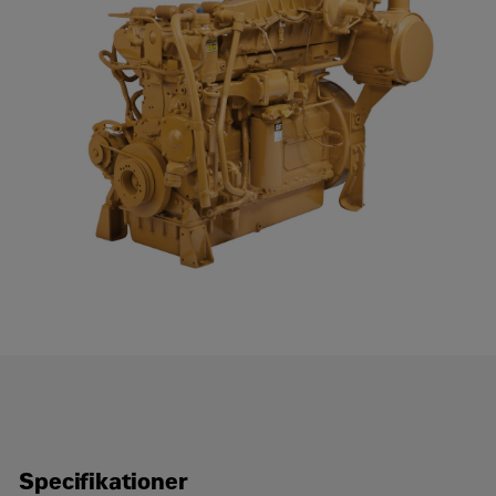
Begär en offert
Cat G3306B Gaskomprimeringsmotorer
Kontakta Zeppelin Power Systems
För - och efternamn
*
Företag
*
Specifikationer
Välj område
*