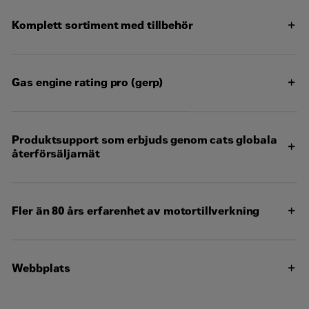
Kontakta mig
Slaglängd
152 mm
Komplett sortiment med tillbehör
Cylinderdiameter
122.92 mm
Gas engine rating pro (gerp)
Längd
1539 mm
Bredd
978 mm
Produktsupport som erbjuds genom cats globala
återförsäljarnät
Höjd
1261 mm
Vikt – netto, torr
948 kg
Fler än 80 års erfarenhet av motortillverkning
Webbplats