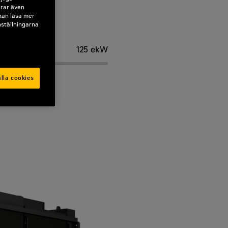
erar även
 kan läsa mer
nställningarna
125 ekW
lla cookies