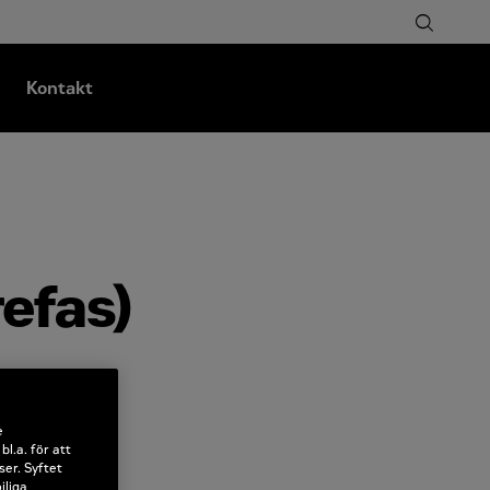
Kontakt
efas)
e
l.a. för att
ser. Syftet
jliga