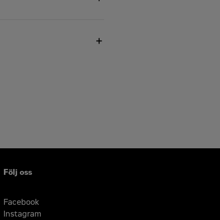
er hela Cats kraftsystem
usive underhålls- och
Följ oss
Facebook
Instagram