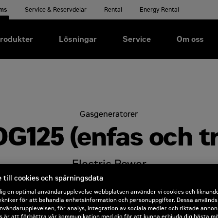
ems
Service & Reservdelar
Rental
Energy Rental
rodukter
Lösningar
Service
Om oss
Gasgeneratorer
DG125 (enfas och tr
Electric Power
till cookies och spårningsdata
Offertförfrågan
dig en optimal användarupplevelse webbplatsen använder vi cookies och liknand
kniker för att behandla enhetsinformation och personuppgifter. Dessa används b
nvändarupplevelsen, för analys, integration av sociala medier och riktade annon
 är att förbättra vår kommunikation med dig för att kunna erbjuda dig bästa mö