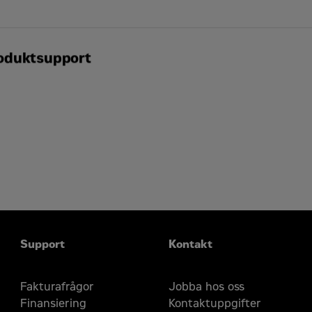
aket testas innan de lämnar Caterpillars fabrik
klusive återförsäljarservice, reservdelar och garanti täck
oduktsupport
ns i fler än 1800 butiker och är verksamma i 200 länder
äljare tillhandahåller omfattande support efter köpet, inkl
Support
Kontakt
Fakturafrågor
Jobba hos oss
Finansiering
Kontaktuppgifter