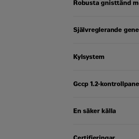
Robusta gnisttänd m
Tillförlitlig, robust och
Självreglerande gene
6,2L TCAC gnisttänd t
utmärkt bränsleekonomi
Överlägsen motorstart
Kylsystem
Designad för att mots
Robust isolering i klass
Högeffektiva generatore
Konstruerad för standa
Enkel service och längr
Gccp 1.2-kontrollpane
Kontakta Cat-återförsäl
Användarvänligt gränss
En säker källa
Skalbart system för en
Platsspecifik programm
Komponenterna i genera
Certifieringar
Generatoraggregatet bygg