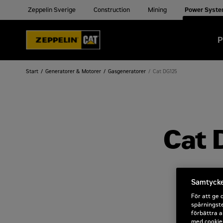
Zeppelin Sverige
Construction
Mining
Power Syst
P
Start
Generatorer & Motorer
Gasgeneratorer
Cat DG125
Cat 
Samtycke 
För att ge 
spårningste
förbättra a
med cookies