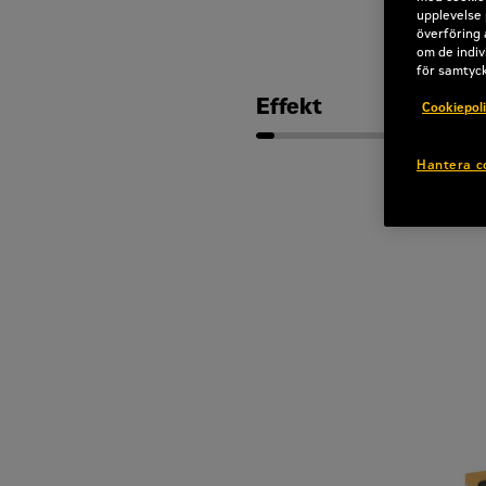
upplevelse 
överföring 
om de indiv
för samtyc
Effekt
Cookiepol
Hantera c