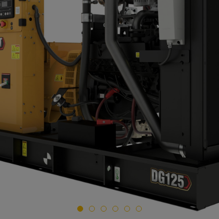
Begär en
Cat DG125 (enfas och
Kontakta Zeppeli
För - och efternamn
Företag
*