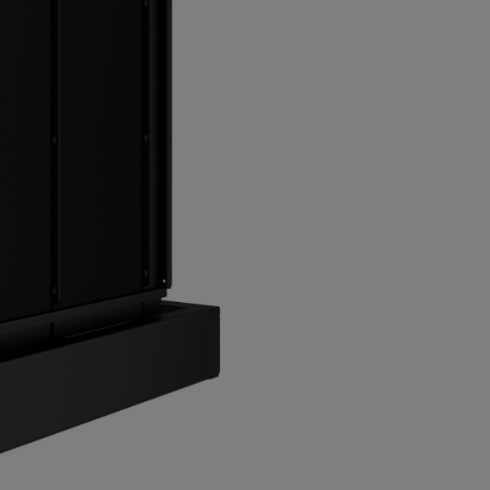
 offert
 trefas) Gasgeneratorer
n Power Systems
*