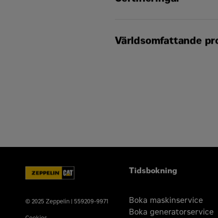
Alla generatoraggregatp
Cats produktsupport, in
UL2200
Världsomfattande pr
IBC Seismisk
NFPA110
Cat-återförsäljarna fin
Din lokala Cat-återförs
reparationsavtal
Tidsbokning
Boka maskinservice
© 2025 Zeppelin | 559209-9971
Boka generatorservice