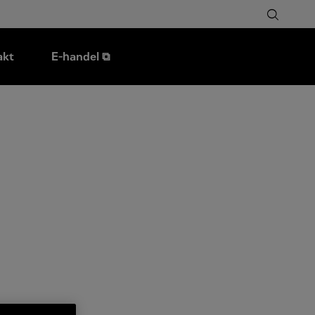
akt
E-handel ⧉