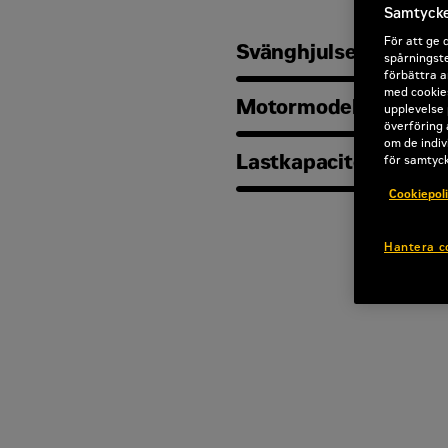
Samtycke 
För att ge 
Svänghjulseffekt
spårningste
förbättra a
med cookies
Motormodell
upplevelse 
överföring 
om de indiv
Lastkapacitet
för samtyc
Cookiepol
Hantera c