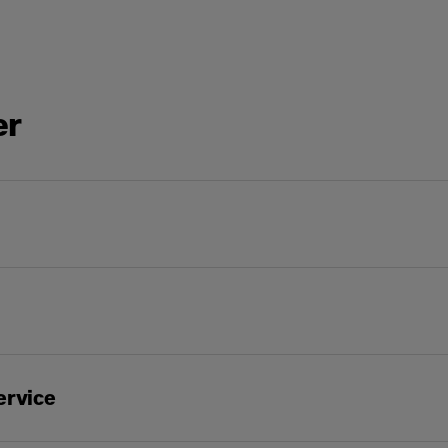
Organisationsnumm
er
Kommun
*
Jobbmejl
*
Jobbmobil
*
ervice
Din fråga
 J1349