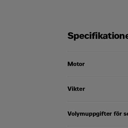
Specifikation
Motor
Svänghjulseffekt
Vikter
Motormodell
Volymuppgifter för s
Arbetsvikt
Nettoeffekt – ISO 9249/SAE