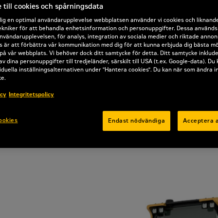
till cookies och spårningsdata
dig en optimal användarupplevelse webbplatsen använder vi cookies och liknand
kniker för att behandla enhetsinformation och personuppgifter. Dessa används b
nvändarupplevelsen, för analys, integration av sociala medier och riktade annon
 är att förbättra vår kommunikation med dig för att kunna erbjuda dig bästa mö
på vår webbplats. Vi behöver dock ditt samtycke för detta. Ditt samtycke inklud
av dina personuppgifter till tredjeländer, särskilt till USA (t.ex. Google-data). Du
iduella inställningsalternativen under "Hantera cookies". Du kan när som ändra i
ke.
icy
Integritetspolicy
ookies
Endast nödvändiga
Acceptera a