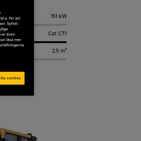
e
151 kW
l.a. för att
ser. Syftet
jliga
Cat C7.1
erar även
 kan läsa mer
nställningarna
2.5 m³
lla cookies