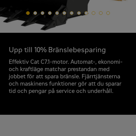
Upp till 10% Bränslebesparing
Begär en
Effektiv Cat C7.1-motor. Automat-, ekonomi-
Cat 963 Bandlastare
och kraftläge matchar prestandan med
Offertförfrågan
jobbet för att spara bränsle. Fjärrtjänsterna
och maskinens funktioner gör att du sparar
För- och efternamn
*
tid och pengar på service och underhåll.
Företagsnamn
*