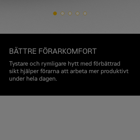
Begär en
Cat 735-chassi Rams
Offertförfrågan
För- och efternamn
*
BÄTTRE FÖRARKOMFORT
Tystare och rymligare hytt med förbättrad
Företagsnamn
*
sikt hjälper förarna att arbeta mer produktivt
under hela dagen.
Organisationsnumm
Kommun
*