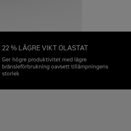
 offert
tyrda dumprar
22 % LÄGRE VIKT OLASTAT
Ger högre produktivitet med lägre
bränsleförbrukning oavsett tillämpningens
storlek
er
*