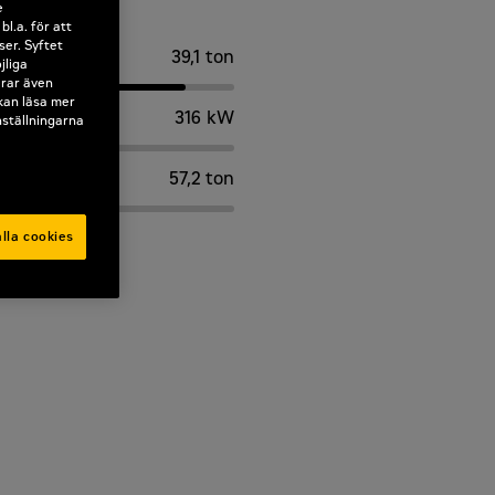
e
l.a. för att
ser. Syftet
39,1 ton
jliga
erar även
 kan läsa mer
316 kW
nställningarna
57,2 ton
lla cookies