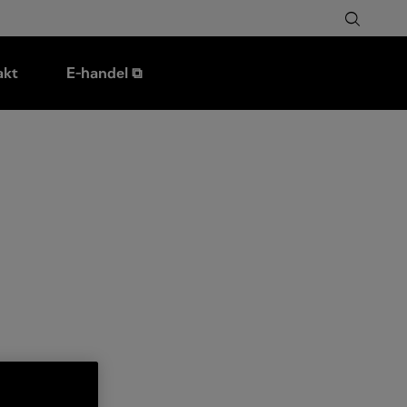
akt
E-handel ⧉