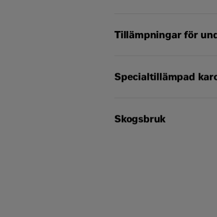
Cat® chassin för ramsty
Tillämpningar för un
vattentruckar i såväl 
Ett chassi för ramstyr
brandskydd och andra t
Cat® chassin för ramsty
Caterpillar arbetar ti
Specialtillämpad kar
underhållstruckar i så
tillämpningar för vatten
Ett chassi för ramstyr
lösningen för just din 
för förebyggande underh
Cat® chassin för ramsty
Caterpillar arbetar ti
Skogsbruk
Ett chassi för ramstyrd
underhållstruckens tillä
driva containertranspor
lösningen för just din 
Caterpillar arbetar ti
Cat® chassin för ramsty
underhållstruckens tillä
Ett chassi för ramstyr
lösningen för just din 
många andra tillämpnin
Caterpillar arbetar ti
underhållstruckens tillä
lösningen för just din 