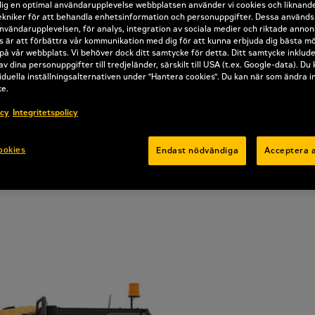
dig en optimal användarupplevelse webbplatsen använder vi cookies och liknand
kniker för att behandla enhetsinformation och personuppgifter. Dessa används b
nvändarupplevelsen, för analys, integration av sociala medier och riktade annon
 är att förbättra vår kommunikation med dig för att kunna erbjuda dig bästa mö
på vår webbplats. Vi behöver dock ditt samtycke för detta. Ditt samtycke inklud
av dina personuppgifter till tredjeländer, särskilt till USA (t.ex. Google-data). Du
iduella inställningsalternativen under "Hantera cookies". Du kan när som ändra i
ke.
icy
Integritetspolicy
ookies
Endast nödvändiga
Acceptera a