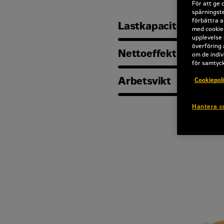
För att ge 
spårningste
förbättra a
Lastkapacitet
med cookies
upplevelse 
överföring 
Nettoeffekt
om de indiv
för samtyc
Arbetsvikt
Cookiepol
Hantera c