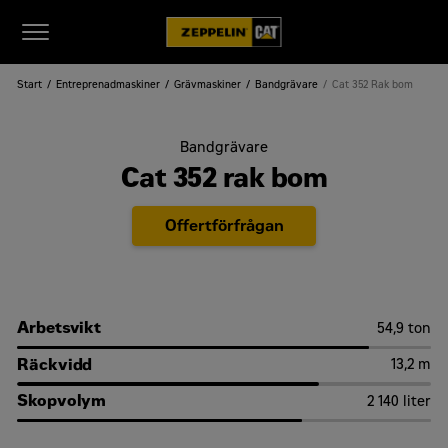
Start
Entreprenadmaskiner
Grävmaskiner
Bandgrävare
Cat 352 Rak bom
Bandgrävare
Cat 352 rak bom
Offertförfrågan
Arbetsvikt
54,9 ton
Räckvidd
13,2 m
Skopvolym
2 140 liter