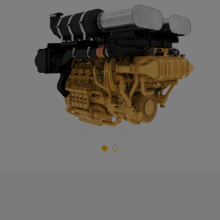
Begär en offert
Cat 3512E med dynamisk gasblandning Motorer för
olje- och gasindustrin
Kontakta Zeppelin Power Systems
För - och efternamn
*