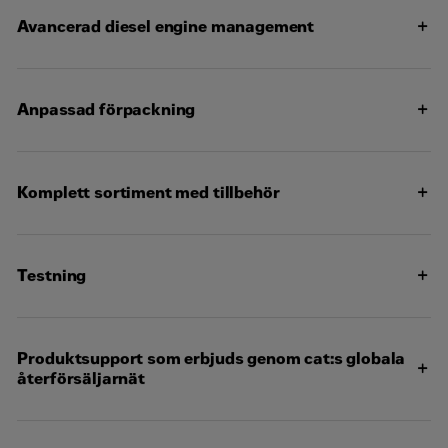
och ett mindre motorpaket
Captcha
*
Avancerad diesel engine management
Anpassad förpackning
Kontakta mig
Komplett sortiment med tillbehör
Testning
Produktsupport som erbjuds genom cat:s globala
återförsäljarnät
Fler än 2 200 återförsäljare
Återförsäljaren tillhandahåller fabriksutbildade tekniker