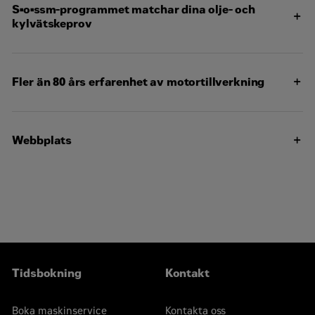
som kan underhålla allting på din skotare.
S•o•ssm-programmet matchar dina olje- och
Cat garanti för delar och arbete
kylvätskeprov
Vi har avtal för förebyggande underhåll med reparation
innan fel inträffar
Skick på inre motorkomponenter
Oönskade vätskor
Biprodukter från förbränningen
Fler än 80 års erfarenhet av motortillverkning
Platsspecifika oljebytesintervall
Webbplats
Besök www.cat.com/oilandgas för alla dina olje- och
Gjutna motorblock, huvud, cylinderfoder, framkåpa och
svänghjulskåpor
gasindustriella behov
Kritiska maskinkomponenter
Montera en komplett motor
Tidsbokning
Kontakt
Boka maskinservice
Kontakta oss