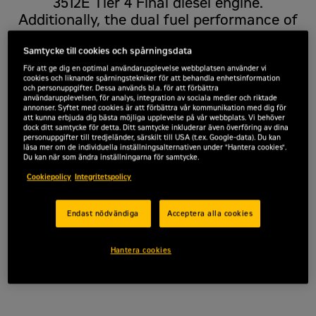
3512E Tier 4 Final diesel engine.
Additionally, the dual fuel performance of
the new 3512E DGB has significantly
increased compared to similar engines in
Samtycke till cookies och spårningsdata
its class with the ability to achieve 85%
För att ge dig en optimal användarupplevelse webbplatsen använder vi
cookies och liknande spårningstekniker för att behandla enhetsinformation
diesel displacement, further allowing for
och personuppgifter. Dessa används bl.a. för att förbättra
användarupplevelsen, för analys, integration av sociala medier och riktade
lower operating costs.
annonser. Syftet med cookies är att förbättra vår kommunikation med dig för
att kunna erbjuda dig bästa möjliga upplevelse på vår webbplats. Vi behöver
dock ditt samtycke för detta. Ditt samtycke inkluderar även överföring av dina
Offertförfrågan
personuppgifter till tredjeländer, särskilt till USA (t.ex. Google-data). Du kan
läsa mer om de individuella inställningsalternativen under "Hantera cookies".
Du kan när som ändra inställningarna för samtycke.
Cookiepolicy
Integritetspolicy
Effekt
1 864 ekW
Endast nödvändiga
Acceptera alla cookies
Hantera cookies