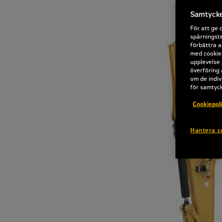
Samtycke 
För att ge 
spårningste
förbättra a
med cookies
upplevelse 
överföring 
om de indiv
för samtyc
Cookiepol
Hantera c