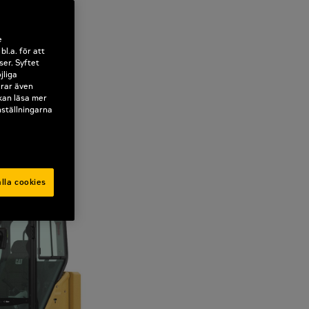
e
l.a. för att
ser. Syftet
jliga
erar även
 kan läsa mer
nställningarna
lla cookies