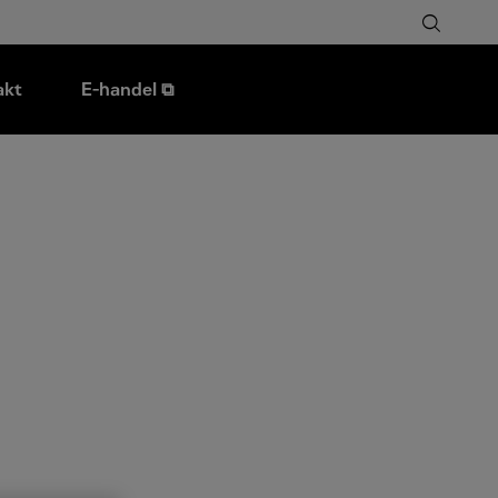
akt
E-handel ⧉