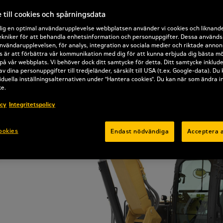
till cookies och spårningsdata
dig en optimal användarupplevelse webbplatsen använder vi cookies och liknand
kniker för att behandla enhetsinformation och personuppgifter. Dessa används b
nvändarupplevelsen, för analys, integration av sociala medier och riktade annon
 är att förbättra vår kommunikation med dig för att kunna erbjuda dig bästa mö
på vår webbplats. Vi behöver dock ditt samtycke för detta. Ditt samtycke inklud
av dina personuppgifter till tredjeländer, särskilt till USA (t.ex. Google-data). Du
iduella inställningsalternativen under "Hantera cookies". Du kan när som ändra i
ke.
icy
Integritetspolicy
ookies
Endast nödvändiga
Acceptera a