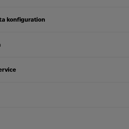
Företagsnamn
*
ta konfiguration
SO 9249, 80/1269/EEG
t*
Organisationsnumm
m
t**
Kommun
*
ervice
Jobbmejl
*
Jobbmobil
*
stighet