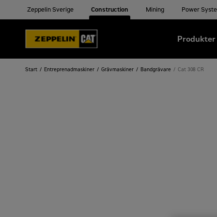
Zeppelin Sverige
Construction
Mining
Power Syst
Produkter
Start
Entreprenadmaskiner
Grävmaskiner
Bandgrävare
Cat 308 CR