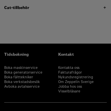
Cat-tillbehör
Skopinfästningsräckvidd – maximalt lyft
283 mm
Tillbakatiltningsvinkel – maximal höjd
88°
Skopinfästningshöjd – bärläge
235 mm
Tidsbokning
Kontakt
Boka maskinservice
Kontakta oss
Boka generatorservice
Fakturafrågor
Boka fälttekniker
Nykundsregistrering
Boka verkstadsbesök
Om Zeppelin Sverige
Avboka avtalsservice
Jobba hos oss
Visselblåsare