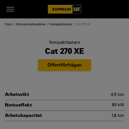
Start
Entreprenadmaskiner
Kompaktlastare
Cat 270 XE
Kompaktlastare
Cat 270 XE
Offertförfrågan
Arbetsvikt
4,9 ton
Nettoeffekt
89 kW
Arbetskapacitet
1,8 ton