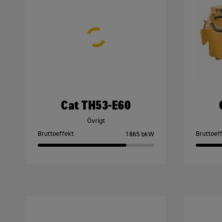
Cat TH53-E60
Övrigt
Bruttoeffekt
Bruttoef
1 865 bkW