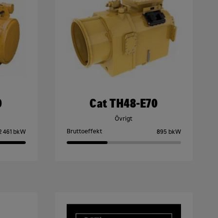
0
Cat TH48-E70
Övrigt
Bruttoeffekt
2 461 bkW
895 bkW