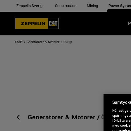
Zeppelin Sverige
Construction
Mining
Power Syst
P
Start
Generatorer & Motorer
Övrigt
Samtycke 
För att ge 
spårningste
Generatorer & Motorer
Övrigt
förbättra a
med cookies
upplevelse 