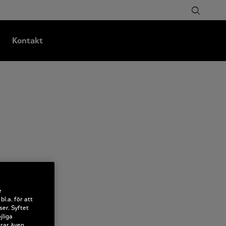
Kontakt
e
l.a. för att
ser. Syftet
jliga
erar även