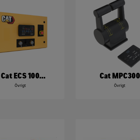
Cat ECS 100
Cat MPC30
Kontrollpanel
Övrigt
Övrigt