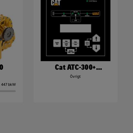
0
Cat ATC-300+
STYRENHET
Övrigt
447 bkW