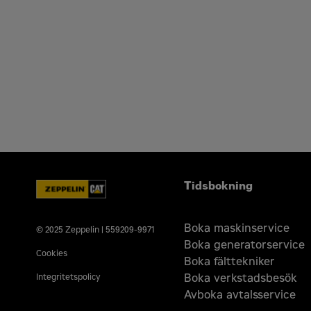
Tidsbokning
Boka maskinservice
© 2025 Zeppelin | 559209-9971
Boka generatorservice
Cookies
Boka fälttekniker
Boka verkstadsbesök
Integritetspolicy
Avboka avtalsservice