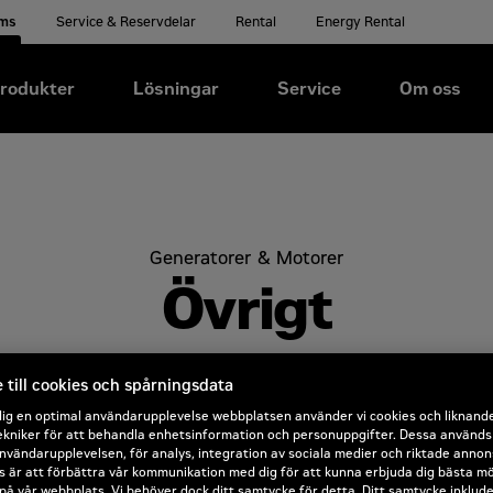
ems
Service & Reservdelar
Rental
Energy Rental
rodukter
Lösningar
Service
Om oss
Generatorer & Motorer
Övrigt
till cookies och spårningsdata
dig en optimal användarupplevelse webbplatsen använder vi cookies och liknand
kniker för att behandla enhetsinformation och personuppgifter. Dessa används b
nvändarupplevelsen, för analys, integration av sociala medier och riktade annon
 är att förbättra vår kommunikation med dig för att kunna erbjuda dig bästa mö
på vår webbplats. Vi behöver dock ditt samtycke för detta. Ditt samtycke inklud