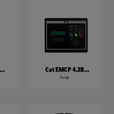
Cat EMCP 4.2B
l
Kontrollpanel
Övrigt