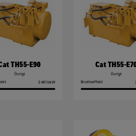
Cat TH55-E90
Cat TH55-E7
Övrigt
Övrigt
fekt
Bruttoeffekt
2 461 bkW