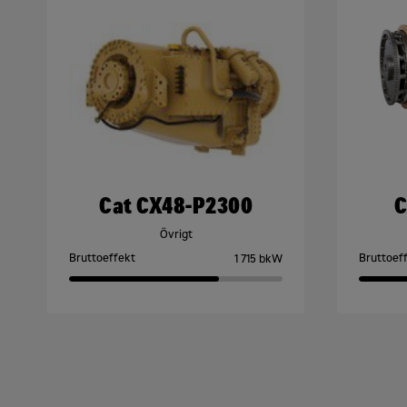
Cat CX48-P2300
C
Övrigt
Bruttoeffekt
Bruttoef
1 715 bkW