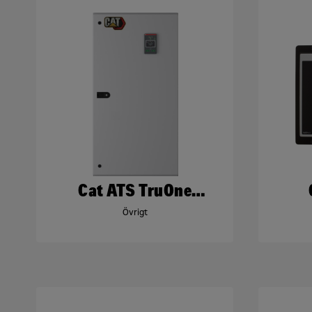
Cat ATS TruOne
TruControl CG
Övrigt