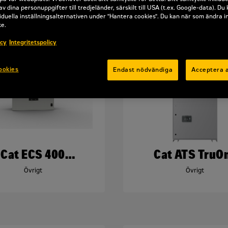
av dina personuppgifter till tredjeländer, särskilt till USA (t.ex. Google-data). Du
iduella inställningsalternativen under "Hantera cookies". Du kan när som ändra i
ke.
icy
Integritetspolicy
ookies
Endast nödvändiga
Acceptera a
Cat ECS 400
Cat ATS TruO
Kontrollpanel
TruControl C
Övrigt
Övrigt