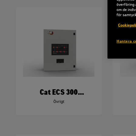
överföring 
om de indiv
för samtyc
Cookiepol
Hantera c
Cat ECS 300
Kontrollpanel
Övrigt