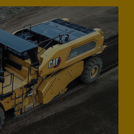
ns på
zeppelin-cat.se/integritetspolicy
.