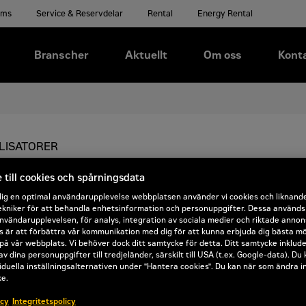
ems
Service & Reservdelar
Rental
Energy Rental
Branscher
Aktuellt
Om oss
Kont
LISATORER
eringsfräsar
till cookies och spårningsdata
dig en optimal användarupplevelse webbplatsen använder vi cookies och liknand
kniker för att behandla enhetsinformation och personuppgifter. Dessa används b
raftfulla maskiner för vägförbättring och jordstabilise
nvändarupplevelsen, för analys, integration av sociala medier och riktade annon
et även i de mest krävande projekten. Med starka mo
 är att förbättra vår kommunikation med dig för att kunna erbjuda dig bästa mö
på vår webbplats. Vi behöver dock ditt samtycke för detta. Ditt samtycke inklud
t styrning säkerställer de jämn materialkvalitet och 
av dina personuppgifter till tredjeländer, särskilt till USA (t.ex. Google-data). Du
iduella inställningsalternativen under "Hantera cookies". Du kan när som ändra i
en kombinerar hög effekt, optimal viktfördelning oc
ke.
ecision och mångsidighet, oavsett terräng och applik
icy
Integritetspolicy