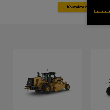
Kontakta mig!
Hantera c
Offertförfrågan
För- och efternamn
*
Företagsnamn
*
Organisationsnummer
*