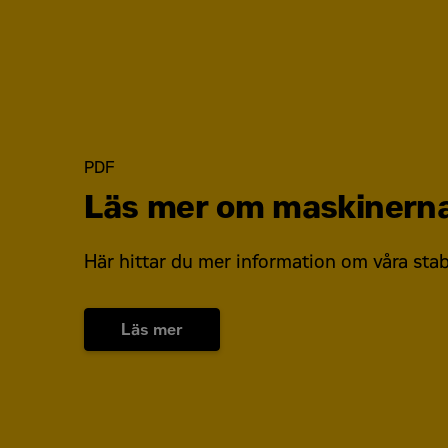
*
PDF
Godkänn
Läs mer om maskinern
Jag samtycker till att Zeppelin Sverige
Här hittar du mer information om våra stabi
Captcha
*
Läs mer
Begär offert