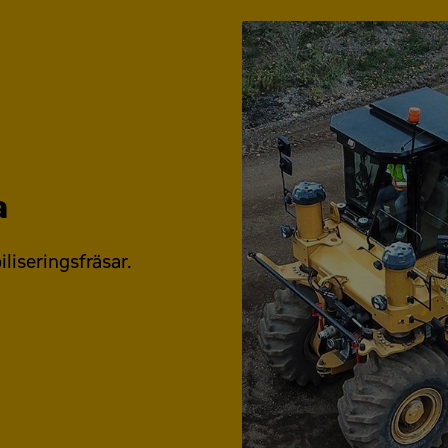
a
 behandlar mina uppgifter i enlighet med integritetspolicyn som fin
liseringsfräsar.