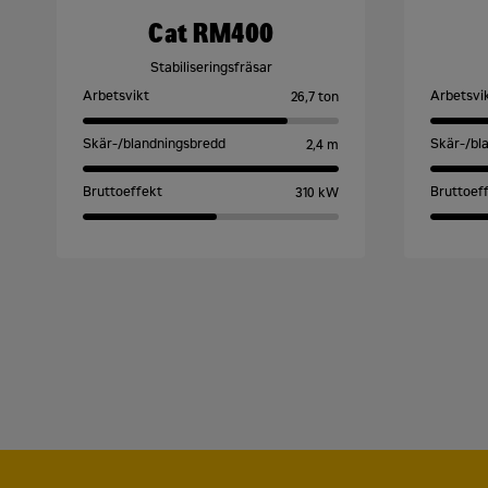
Cat RM400
Kommun
*
Stabiliseringsfräsar
Arbetsvikt
Arbetsvi
26,7 ton
Jobbmejl
*
Skär-/blandningsbredd
Skär-/bl
2,4 m
Bruttoeffekt
Bruttoef
310 kW
Jobbmobil
*
Din fråga