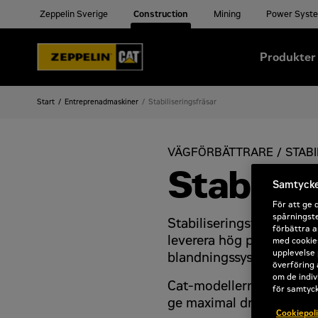
Zeppelin Sverige
Construction
Mining
Power Syst
Produkter
Start
Entreprenadmaskiner
Stabiliseringsfräsar
VÄGFÖRBÄTTRARE / STABI
Stabilis
Samtycke 
För att ge 
spårningste
Stabiliseringsfräsar är k
förbättra a
leverera hög produktivit
med cookies
upplevelse 
blandningssystem och exak
överföring 
om de indiv
Cat-modellerna i RM-seri
för samtyc
ge maximal dragkraft, pr
Cookiepol