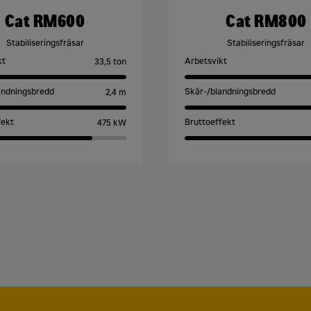
Cat RM600
Cat RM800
Stabiliseringsfräsar
Stabiliseringsfräsar
kt
Arbetsvikt
33,5 ton
andningsbredd
Skär-/blandningsbredd
2,4 m
fekt
Bruttoeffekt
475 kW