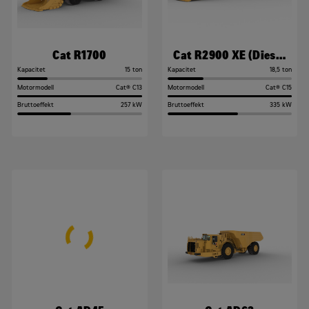
Cat R1700
Cat R2900 XE (Diesel
Electric)
Kapacitet
15 ton
Kapacitet
18,5 ton
Motormodell
Cat® C13
Motormodell
Cat® C15
Bruttoeffekt
257 kW
Bruttoeffekt
335 kW