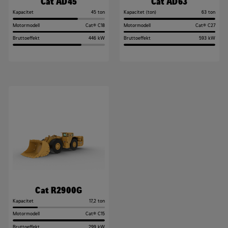
Cat AD45
Cat AD63
Kapacitet
45 ton
Kapacitet (ton)
63 ton
Motormodell
Cat® C18
Motormodell
Cat® C27
Bruttoeffekt
446 kW
Bruttoeffekt
593 kW
Cat R2900G
Kapacitet
17,2 ton
Motormodell
Cat® C15
Bruttoeffekt
299 kW