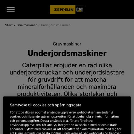
Start
Gruvmaskiner
Underjordsmaskiner
Gruvmaskiner
Underjordsmaskiner
Caterpillar erbjuder en rad olika
underjordstruckar och underjordslastare
för gruvdrift för att matcha
mineralförhållanden och maximera
produktiviteten. Olika storlekar och
konfigurationer (inklusive ejektorskopa som
Samtycke till cookies och spårningsdata
tillval) finns tillgängliga för att uppfylla
För att ge dig en optimal användarupplevelse webbplatsen använder vi
dina specifika behov. Zeppelins
cookies och liknande spårningstekniker för att behandla enhetsinformation
underjordslastare är en kraftfull och
och personuppgifter. Dessa används bl.a. för att förbättra
användarupplevelsen, för analys, integration av sociala medier och riktade
pålitlig lösning för materialhantering i
annonser. Syftet med cookies är att förbättra vår kommunikation med dig för
att kunna erbjuda dig bästa möjliga upplevelse på vår webbplats. Vi behöver