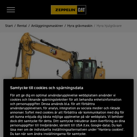
Start
Rental
Anläggningsmaskiner
Hyra grävmaskin
Hyra hjulgrävare
Samtycke till cookies och spårningsdata
För att ge dig en optimal användarupplevelse webbplatsen använder vi
cookies och liknande spårningstekniker för att behandla enhetsinformation
och personuppgifter. Dessa används bl.a. för att förbättra
användarupplevelsen, för analys, integration av sociala medier och riktade
annonser. Syftet med cookies är att förbättra vår kommunikation med dig för
att kunna erbjuda dig bästa möjliga upplevelse på vår webbplats. Vi behöver
dock ditt samtycke för detta. Ditt samtycke inkluderar även överföring av dina
Hyra hjulgrävare
personuppgifter till tredjeländer, särskilt till USA (t.ex. Google-data). Du kan
läsa mer om de individuella inställningsalternativen under "Hantera cookies".
Du kan när som ändra inställningarna för samtycke.
Zeppelin Rental erbjuder möjligheten att hyra