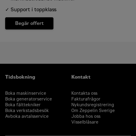
mina uppgifter i enlighet med integritetspolicyn
✓ Support i toppklass
som finns på
zeppelin-cat.se/integritetspolicy
.
Begär offert
Captcha
*
Begär offert
Tidsbokning
Kontakt
Boka maskinservice
Kontakta oss
Boka generatorservice
Fakturafrågor
Boka fälttekniker
Nykundsregistrering
Boka verkstadsbesök
Om Zeppelin Sverige
Avboka avtalsservice
Jobba hos oss
Visselblåsare