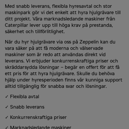
Med snabb leverans, flexibla hyresavtal och stor
maskinpark gör vi det enkelt att hyra hjulgrävare till
Jobbmobil
*
ditt projekt. Våra marknadsledande maskiner från
Caterpillar lever upp till höga krav på prestanda,
säkerhet och tillförlitlighet.
Din fråga
När du hyr hjulgrävare via oss på Zeppelin kan du
vara säker på att få moderna och välservade
maskiner som är redo att användas direkt vid
leverans. Vi erbjuder konkurrenskraftiga priser och
skräddarsydda lösningar – begär en offert för att få
ett pris för att hyra hjulgrävare. Skulle du behöva
hjälp under hyresperioden finns vår kunniga support
alltid tillgänglig för snabba svar och lösningar.
✓ Flexibla avtal
✓ Snabb leverans
*
✓ Konkurrenskraftiga priser
Godkänn
✓ Marknadsledande maskiner
Jag samtycker till att Zeppelin Sverige behandlar