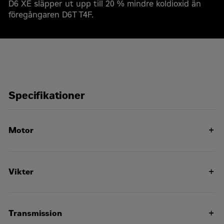
D6 XE släpper ut upp till 20 % mindre koldioxid än
föregångaren D6T T4F.
Specifikationer
Motor
Begär en offert
Motormodell
Cat C9.3B
Cat D6 XE Bandschaktare
Vikter
Offertförfrågan
Effekt – netto
161 K/W
23285
För- och efternamn
*
Arbetsvikt
Nettoeffekt – nominell – ISO
kg
161 K/W
Transmission
9249/SAE J1349