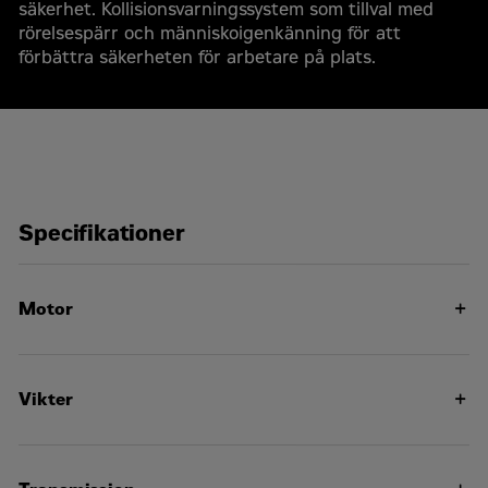
säkerhet. Kollisionsvarningssystem som tillval med
rörelsespärr och människoigenkänning för att
förbättra säkerheten för arbetare på plats.
Begär en offert
Cat 982 XE Hjullastare
Specifikationer
Offertförfrågan
För- och efternamn
*
Motor
Motoreffekt – 1 700 rpm – ISO
322 K/W
14396:2002
Företagsnamn
*
Vikter
Motoreffekt – 1 700 rpm – ISO
438 hp (metrisk)
Arbetsvikt
35510 kg
14396:2002
Organisationsnummer
*