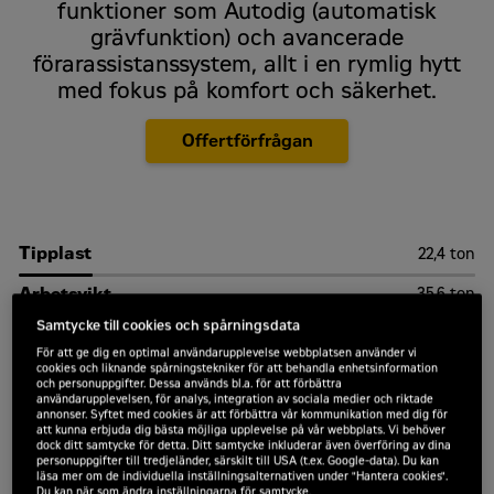
funktioner som Autodig (automatisk
grävfunktion) och avancerade
förarassistanssystem, allt i en rymlig hytt
med fokus på komfort och säkerhet.
Offertförfrågan
Tipplast
22,4 ton
Arbetsvikt
35,6 ton
Samtycke till cookies och spårningsdata
Skopvolym
12 000 liter
För att ge dig en optimal användarupplevelse webbplatsen använder vi
cookies och liknande spårningstekniker för att behandla enhetsinformation
och personuppgifter. Dessa används bl.a. för att förbättra
användarupplevelsen, för analys, integration av sociala medier och riktade
annonser. Syftet med cookies är att förbättra vår kommunikation med dig för
att kunna erbjuda dig bästa möjliga upplevelse på vår webbplats. Vi behöver
dock ditt samtycke för detta. Ditt samtycke inkluderar även överföring av dina
personuppgifter till tredjeländer, särskilt till USA (t.ex. Google-data). Du kan
läsa mer om de individuella inställningsalternativen under "Hantera cookies".
Du kan när som ändra inställningarna för samtycke.