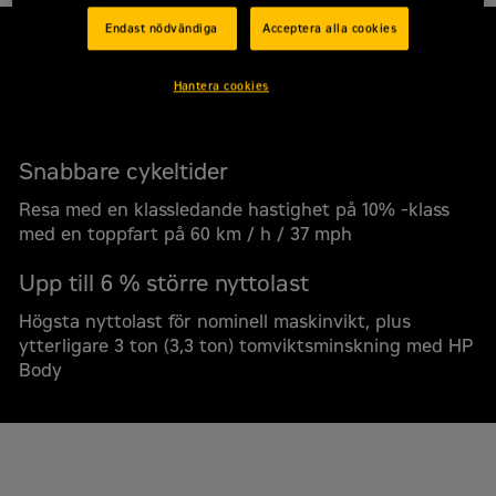
Endast nödvändiga
Acceptera alla cookies
Mer bränsleeffektiv
Hantera cookies
Mer produktivitet, lägre bränsleförbrukning och
branschledande drivlineeffektivitet
Snabbare cykeltider
Resa med en klassledande hastighet på 10% -klass
med en toppfart på 60 km / h / 37 mph
Upp till 6 % större nyttolast
Högsta nyttolast för nominell maskinvikt, plus
ytterligare 3 ton (3,3 ton) tomviktsminskning med HP
Body