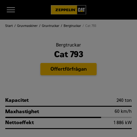
Start
Gruvmaskiner
Gruvtruckar
Bergtruckar
Cat 793
Bergtruckar
Cat 793
Offertförfrågan
Kapacitet
240 ton
Maxhastighet
60 km/h
Nettoeffekt
1 886 kW