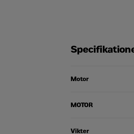
Specifikation
Motor
MOTOR
Nettoeffekt
Bruttoeffekt – ISO 14396
Vikter
Nettoeffekt vid 2 200 rpm –