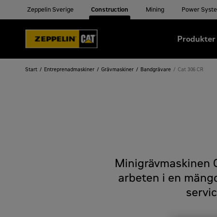
Zeppelin Sverige
Construction
Mining
Power Syst
Produkter
Start
Entreprenadmaskiner
Grävmaskiner
Bandgrävare
Cat 306 CR
Minigrävmaskinen 
arbeten i en mängd
servic