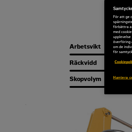
Samtycke 
För att ge 
spårningste
förbättra a
med cookies
upplevelse 
överföring 
Arbetsvikt
om de indiv
för samtyc
Räckvidd
Cookiepol
Skopvolym
Hantera c