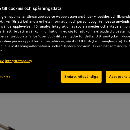
Offertförfrågan
till cookies och spårningsdata
dig en optimal användarupplevelse webbplatsen använder vi cookies och liknand
kniker för att behandla enhetsinformation och personuppgifter. Dessa används b
nvändarupplevelsen, för analys, integration av sociala medier och riktade annon
 är att förbättra vår kommunikation med dig för att kunna erbjuda dig bästa mö
på vår webbplats. Vi behöver dock ditt samtycke för detta. Ditt samtycke inklud
av dina personuppgifter till tredjeländer, särskilt till USA (t.ex. Google-data). Du
iduella inställningsalternativen under "Hantera cookies". Du kan när som ändra i
ke.
icy
Integritetspolicy
ookies
Endast nödvändiga
Acceptera a