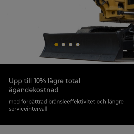
Begär en
Upp till 10% lägre total
Cat 306 CR Bandgräv
ägandekostnad
Offertförfrågan
med förbättrad bränsleeffektivitet och längre
serviceintervall
För- och efternamn
*