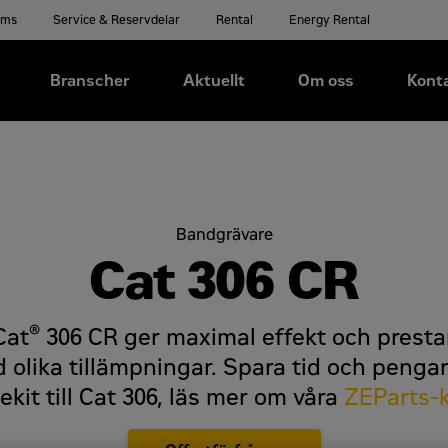
ems
Service & Reservdelar
Rental
Energy Rental
Branscher
Aktuellt
Om oss
Kont
Bandgrävare
Cat 306 CR
®
Cat
306 CR ger maximal effekt och presta
 olika tillämpningar. Spara tid och pengar
ekit till Cat 306, läs mer om våra
ZEParts-k