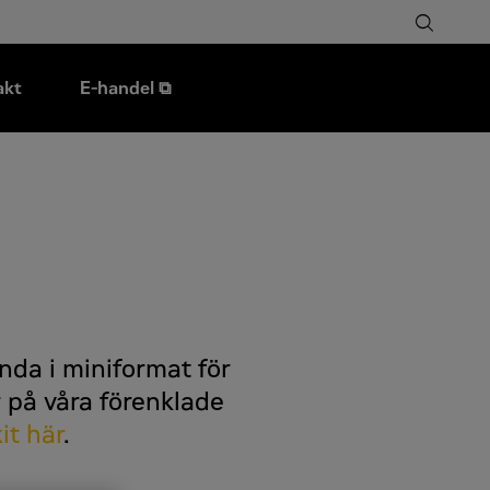
akt
E-handel ⧉
nda i miniformat för
 på våra förenklade
it här
.