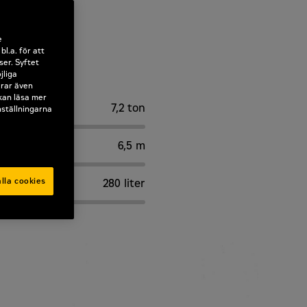
e
l.a. för att
ser. Syftet
jliga
erar även
 kan läsa mer
7,2 ton
nställningarna
6,5 m
lla cookies
280 liter