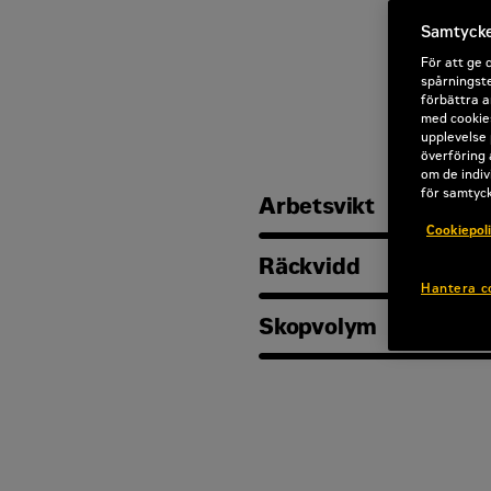
Samtycke 
För att ge 
spårningste
förbättra a
med cookies
upplevelse 
överföring 
om de indiv
för samtyc
Arbetsvikt
Cookiepol
Räckvidd
Hantera c
Skopvolym