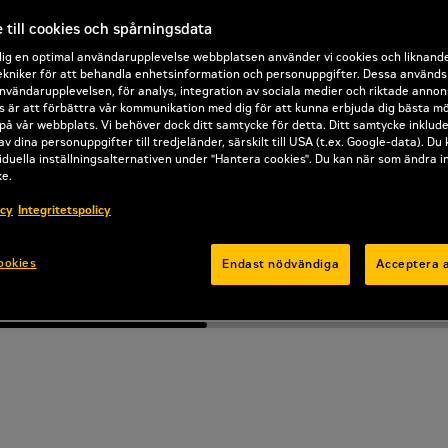
till cookies och spårningsdata
Offertförfrågan
dig en optimal användarupplevelse webbplatsen använder vi cookies och liknand
kniker för att behandla enhetsinformation och personuppgifter. Dessa används b
nvändarupplevelsen, för analys, integration av sociala medier och riktade annon
 är att förbättra vår kommunikation med dig för att kunna erbjuda dig bästa mö
på vår webbplats. Vi behöver dock ditt samtycke för detta. Ditt samtycke inklud
av dina personuppgifter till tredjeländer, särskilt till USA (t.ex. Google-data). Du
iduella inställningsalternativen under "Hantera cookies". Du kan när som ändra i
ke.
icy
Integritetspolicy
ookies
Endast nödvändiga
Acceptera a