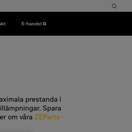
akt
E-handel ⧉
aximala prestanda i
illämpningar. Spara
 mer om våra
ZEParts-