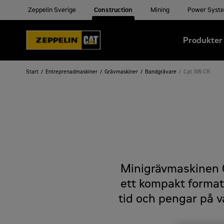
Zeppelin Sverige
Construction
Mining
Power Syst
Produkter
Start
Entreprenadmaskiner
Grävmaskiner
Bandgrävare
Cat 305 CR
Minigrävmaskinen C
ett kompakt format
tid och pengar på vå