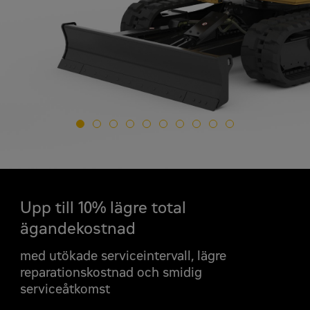
Begär en
Cat 305 CR Bandgräv
Upp till 10% lägre total
ägandekostnad
Offertförfrågan
med utökade serviceintervall, lägre
För- och efternamn
*
reparationskostnad och smidig
serviceåtkomst