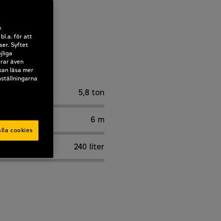
e
l.a. för att
ser. Syftet
jliga
erar även
 kan läsa mer
nställningarna
5,8 ton
6 m
lla cookies
240 liter