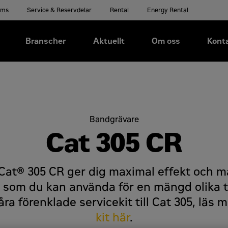
ems
Service & Reservdelar
Rental
Energy Rental
Branscher
Aktuellt
Om oss
Kont
Bandgrävare
Cat 305 CR
at® 305 CR ger dig maximal effekt och m
 som du kan använda för en mängd olika t
ra förenklade servicekit till Cat 305, läs
kit här
.