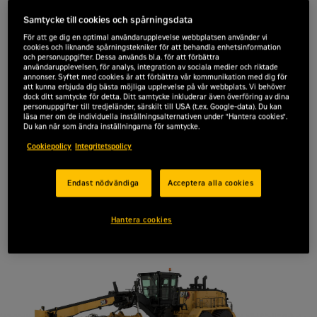
Samtycke till cookies och spårningsdata
För att ge dig en optimal användarupplevelse webbplatsen använder vi
Arbetsvikt
73,3 ton
cookies och liknande spårningstekniker för att behandla enhetsinformation
och personuppgifter. Dessa används bl.a. för att förbättra
Baseffekt (1:a växeln) – netto
användarupplevelsen, för analys, integration av sociala medier och riktade
399 kW
annonser. Syftet med cookies är att förbättra vår kommunikation med dig för
att kunna erbjuda dig bästa möjliga upplevelse på vår webbplats. Vi behöver
Bladbredd
7,3 m
dock ditt samtycke för detta. Ditt samtycke inkluderar även överföring av dina
personuppgifter till tredjeländer, särskilt till USA (t.ex. Google-data). Du kan
läsa mer om de individuella inställningsalternativen under "Hantera cookies".
Du kan när som ändra inställningarna för samtycke.
Cookiepolicy
Integritetspolicy
Endast nödvändiga
Acceptera alla cookies
Hantera cookies