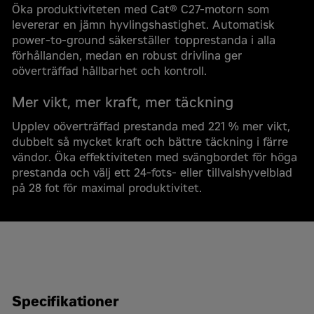
Organisationsnummer
*
Öka produktiviteten med Cat® C27-motorn som
levererar en jämn hyvlingshastighet. Automatisk
power-to-ground säkerställer topprestanda i alla
förhållanden, medan en robust drivlina ger
Kommun
*
oöverträffad hållbarhet och kontroll.
Mer vikt, mer kraft, mer täckning
Jobbmejl
*
Upplev oöverträffad prestanda med 221 % mer vikt,
dubbelt så mycket kraft och bättre täckning i färre
vändor. Öka effektiviteten med svängbordet för höga
prestanda och välj ett 24-fots- eller tillvalshyvelblad
Jobbmobil
*
på 28 fot för maximal produktivitet.
Din fråga
Specifikationer