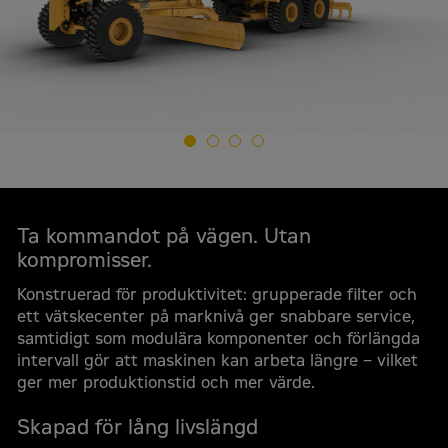
Begär en offert
Cat 24 Väghyvlar
Ta kommandot på vägen. Utan
Offertförfrågan
kompromisser.
För- och efternamn
*
Konstruerad för produktivitet: grupperade filter och
ett vätskecenter på marknivå ger snabbare service,
samtidigt som modulära komponenter och förlängda
intervall gör att maskinen kan arbeta längre – vilket
Företagsnamn
*
ger mer produktionstid och mer värde.
Skapad för lång livslängd