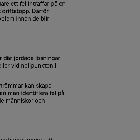
re ett fel inträffar på en
 driftstopp. Därför
oblem innan de blir
r där jordade lösningar
ller vid nollpunkten i
ckströmmar kan skapa
an man identifiera fel på
åde människor och
onfigurationerna. Vi