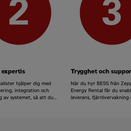
 expertis
Trygghet och suppor
alister hjälper dig med
När du hyr BESS från Zepp
ering, integration och
Energy Rental får du snab
g av systemet, så att du
leverans, fjärrövervakning
ximal nytta av din
service under hela hyresp
ing.
för en problemfri drift.