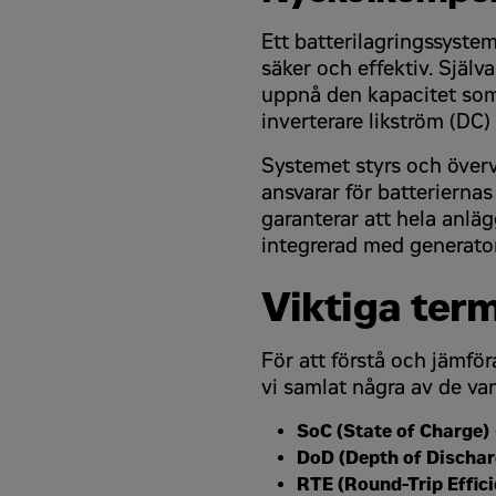
Jobbmobil
*
Ett batterilagringssystem
säker och effektiv. Själv
uppnå den kapacitet som
Vad vill du hyra?
Vad vill du hyra?
inverterare likström (DC) 
Systemet styrs och över
ansvarar för batterierna
Ja, jag accepterar
*
garanterar att hela anlä
Ja, jag accepterar
*
integrerad med generator
Genom att klicka i rutan ovan godkänner
Viktiga term
Genom att klicka i rutan ovan godkänner
Captcha
*
Captcha
*
För att förstå och jämfö
vi samlat några av de van
SoC (State of Charge)
reCAPTCHA is required.
DoD (Depth of Dischar
RTE (Round-Trip Effic