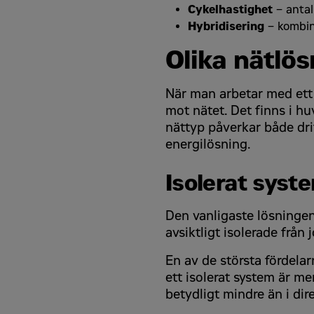
Kontakta mig
Cykelhastighet
– antal
Kontakta mig
Hybridisering
– kombina
Olika nätlös
När man arbetar med ett 
mot nätet. Det finns i hu
nättyp påverkar både dri
energilösning.
Isolerat syst
Den vanligaste lösningen f
avsiktligt isolerade från 
En av de största fördelar
ett isolerat system är me
betydligt mindre än i dir