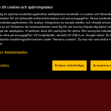
till cookies och spårningsdata
dig en optimal användarupplevelse webbplatsen använder vi cookies och liknand
kniker för att behandla enhetsinformation och personuppgifter. Dessa används b
nvändarupplevelsen, för analys, integration av sociala medier och riktade annon
 är att förbättra vår kommunikation med dig för att kunna erbjuda dig bästa mö
på vår webbplats. Vi behöver dock ditt samtycke för detta. Ditt samtycke inklud
av dina personuppgifter till tredjeländer, särskilt till USA (t.ex. Google-data). Du
iduella inställningsalternativen under "Hantera cookies". Du kan när som ändra i
ke.
icy
Integritetspolicy
ookies
Endast nödvändiga
Acceptera a