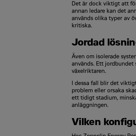
Det är dock viktigt att fö
annan ledare kan det anna
används olika typer av ö
kritiska.
Jordad lösni
Även om isolerade system
används. Ett jordbundet 
växelriktaren.
I dessa fall blir det vik
problem eller orsaka ska
ett tidigt stadium, mins
anläggningen.
Vilken konfig
Hos Zeppelin Energy Re