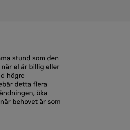
samma stund som den
är el är billig eller
vid högre
ebär detta flera
nvändningen, öka
i när behovet är som