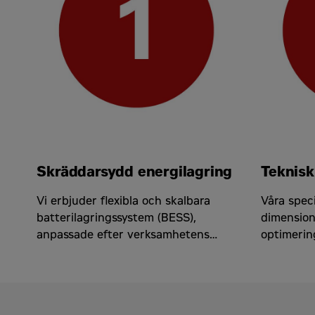
Skräddarsydd energilagring
Teknisk
Vi erbjuder flexibla och skalbara
Våra speci
batterilagringssystem (BESS),
dimension
anpassade efter verksamhetens
optimerin
behov – från byggarbetsplatser till
får ut ma
industri och event.
energilagr