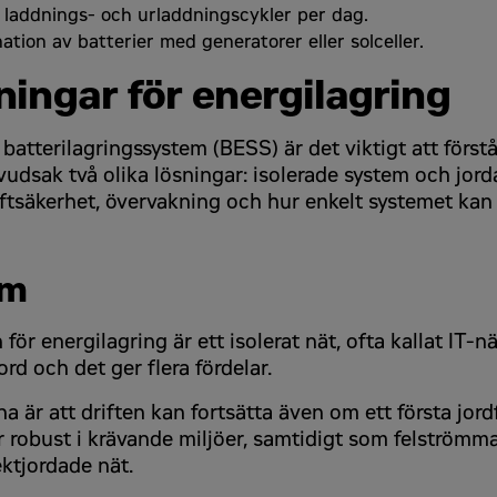
 laddnings- och urladdningscykler per dag.
tion av batterier med generatorer eller solceller.
ningar för energilagring
batterilagringssystem (BESS) är det viktigt att först
vudsak två olika lösningar: isolerade system och jord
ftsäkerhet, övervakning och hur enkelt systemet kan i
em
ör energilagring är ett isolerat nät, ofta kallat IT-nä
jord och det ger flera fördelar.
na är att driften kan fortsätta även om ett första jord
r robust i krävande miljöer, samtidigt som felströmmar
ektjordade nät.