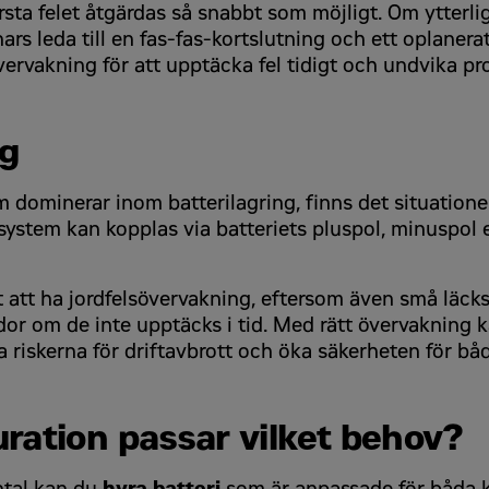
rsta felet åtgärdas så snabbt som möjligt. Om ytterliga
rs leda till en fas-fas-kortslutning och ett oplanerat
vervakning för att upptäcka fel tidigt och undvika pr
ng
 dominerar inom batterilagring, finns det situatione
system kan kopplas via batteriets pluspol, minuspol e
tigt att ha jordfelsövervakning, eftersom även små lä
dor om de inte upptäcks i tid. Med rätt övervakning k
ka riskerna för driftavbrott och öka säkerheten för b
uration passar vilket behov?
ntal kan du
hyra batteri
som är anpassade för båda k