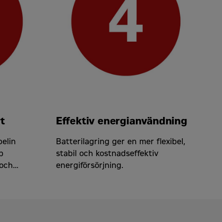
t
Effektiv energianvändning
elin
Batterilagring ger en mer flexibel,
b
stabil och kostnadseffektiv
 och
energiförsörjning.
erioden