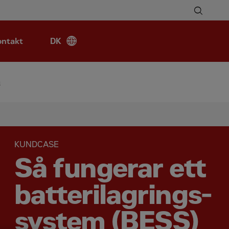
ontakt
DK
m
KUNDCASE
Så fungerar ett
batterilagrings-
system (BESS)