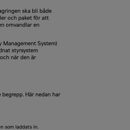
lagringen ska bli både
ler och paket för att
ken omvandlar en
ery Management System)
rdnat styrsystem
 och när den är
 hittar
här
.
 hittar
här
.
e begrepp. Här nedan har
n som laddats in.