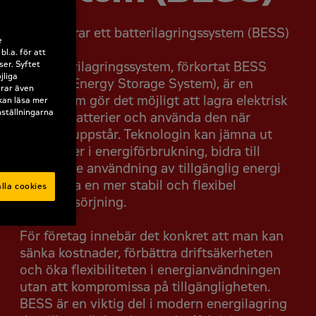
Så fungerar ett batterilagringssystem (BESS)
e
l.a. för att
Ett batterilagringssystem, förkortat BESS
ser. Syftet
jliga
(Battery Energy Storage System), är en
erar även
teknik som gör det möjligt att lagra elektrisk
 kan läsa mer
nställningarna
energi i batterier och använda den när
behovet uppstår. Teknologin kan jämna ut
variationer i energiförbrukning, bidra till
effektivare användning av tillgänglig energi
och skapa en mer stabil och flexibel
lla cookies
energiförsörjning.
För företag innebär det konkret att man kan
sänka kostnader, förbättra driftsäkerheten
och öka flexibiliteten i energianvändningen
utan att kompromissa på tillgängligheten.
BESS är en viktig del i modern energilagring