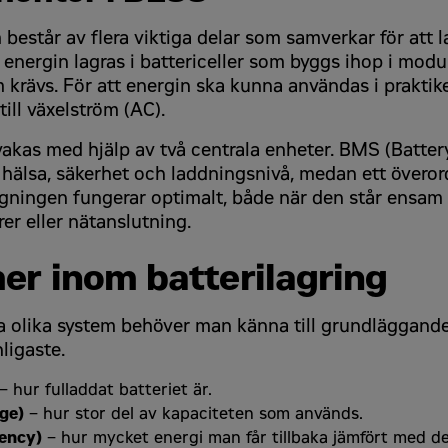
 består av flera viktiga delar som samverkar för att 
a energin lagras i battericeller som byggs ihop i modu
 krävs. För att energin ska kunna användas i prakti
till växelström (AC).
vakas med hjälp av två centrala enheter. BMS (Batt
s hälsa, säkerhet och laddningsnivå, medan ett övero
ggningen fungerar optimalt, både när den står ensam
er eller nätanslutning.
 du att dina uppgifter behandlas enligt vår integritetspolicy som du
er inom batterilagring
 du att dina uppgifter behandlas enligt vår integritetspolicy som du
ra olika system behöver man känna till grundläggand
ligaste.
– hur fulladdat batteriet är.
ge)
– hur stor del av kapaciteten som används.
iency)
– hur mycket energi man får tillbaka jämfört med de