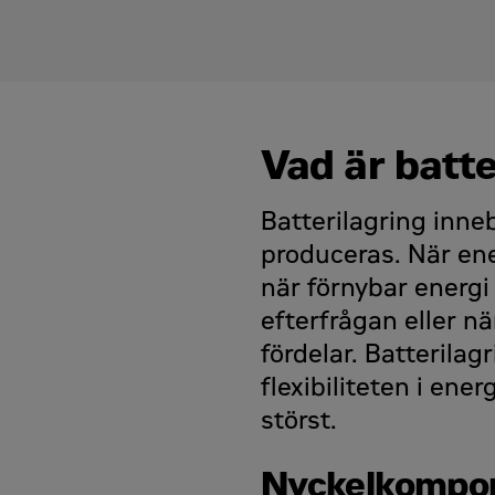
Kontakta Energy Rental
Kontakta Energy Rental
För- och efternamn
*
För- och efternamn
*
Vad är batte
Företag
*
Företag
*
Batterilagring inn
produceras. När ener
när förnybar energi 
Ort
*
Ort
*
efterfrågan eller nä
fördelar. Batterila
flexibiliteten i en
Jobbmejl
*
Jobbmejl
*
störst.
Nyckelkompon
Jobbmobil
*