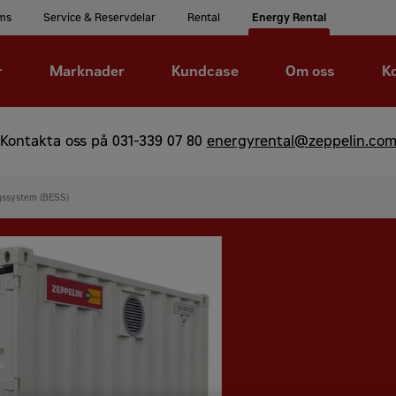
ms
Service & Reservdelar
Rental
Energy Rental
r
Marknader
Kundcase
Om oss
K
Kontakta oss på
031-339 07 80
energyrental@zeppelin.co
ngssystem (BESS)