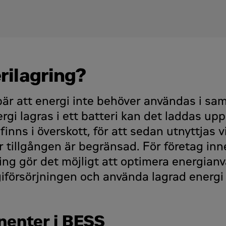
rilagring?
ebär att energi inte behöver användas i 
gi lagras i ett batteri kan det laddas upp n
finns i överskott, för att sedan utnyttjas 
r tillgången är begränsad. För företag inn
gring gör det möjligt att optimera energia
ergiförsörjningen och använda lagrad energ
enter i BESS