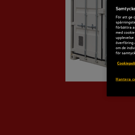
Samtycke 
För att ge 
spårningste
förbättra a
med cookies
upplevelse 
överföring 
om de indiv
för samtyc
Cookiepol
Hantera c