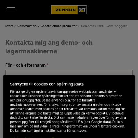
Start
Construction
Constructions produkter
Demomaskiner – Asfaltläggare
Kontakta mig ang demo- och
lagermaskinerna
För - och efternamn
*
Samtycke till cookies och spårningsdata
Företagsnamn
*
För att ge dig en optimal användarupplevelse webbplatsen använder vi
cookies och liknande spårningstekniker för att behandla enhetsinformation
och personuppgifter. Dessa används bl.a. för att förbättra
användarupplevelsen, för analys, integration av sociala medier och riktade
annonser. Syftet med cookies är att förbättra vår kommunikation med dig för
att kunna erbjuda dig bästa möjliga upplevelse på vår webbplats. Vi behöver
dock ditt samtycke för detta. Ditt samtycke inkluderar även överföring av dina
Organisationsnummer
*
personuppgifter till tredjeländer, särskilt till USA (t.ex. Google-data). Du kan
läsa mer om de individuella inställningsalternativen under "Hantera cookies".
Du kan när som ändra inställningarna för samtycke.