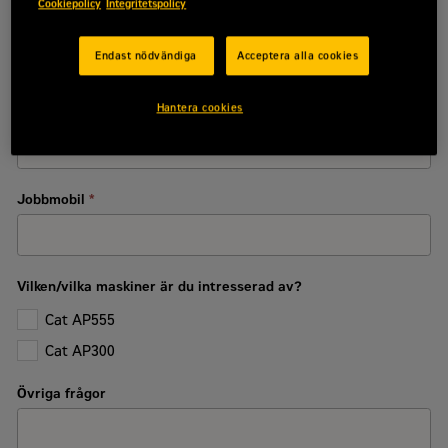
Cookiepolicy
Integritetspolicy
Kommun
*
Endast nödvändiga
Acceptera alla cookies
Hantera cookies
Jobbmejl
*
Jobbmobil
*
Vilken/vilka maskiner är du intresserad av?
Cat AP555
Cat AP300
Övriga frågor