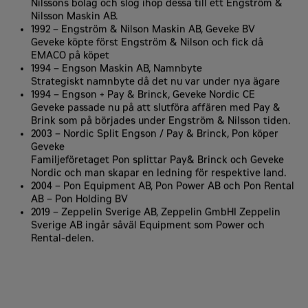
Nilssons bolag och slog ihop dessa till ett Engström &
Nilsson Maskin AB.
1992 – Engström & Nilson Maskin AB, Geveke BV
Geveke köpte först Engström & Nilson och fick då
EMACO på köpet
1994 – Engson Maskin AB, Namnbyte
Strategiskt namnbyte då det nu var under nya ägare
1994 – Engson + Pay & Brinck, Geveke Nordic CE
Geveke passade nu på att slutföra affären med Pay &
Brink som på börjades under Engström & Nilsson tiden.
2003 – Nordic Split Engson / Pay & Brinck, Pon köper
Geveke
Familjeföretaget Pon splittar Pay& Brinck och Geveke
Nordic och man skapar en ledning för respektive land.
2004 – Pon Equipment AB, Pon Power AB och Pon Rental
AB – Pon Holding BV
2019 – Zeppelin Sverige AB, Zeppelin GmbHI Zeppelin
Sverige AB ingår såväl Equipment som Power och
Rental-delen.