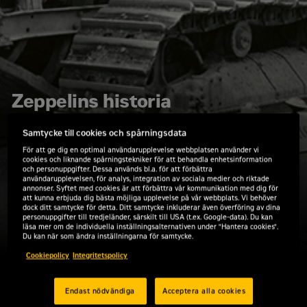
Zeppelins historia
Zeppelin-koncernen erbjuder lösningar
Samtycke till cookies och spårningsdata
inom områden konstruktion, kraft och
För att ge dig en optimal användarupplevelse webbplatsen använder vi
energi samt projektering och anläggning
cookies och liknande spårningstekniker för att behandla enhetsinformation
och personuppgifter. Dessa används bl.a. för att förbättra
samt är verksam på över 220 platser i 43
användarupplevelsen, för analys, integration av sociala medier och riktade
länder över hela världen. Nedan får du veta
annonser. Syftet med cookies är att förbättra vår kommunikation med dig för
att kunna erbjuda dig bästa möjliga upplevelse på vår webbplats. Vi behöver
mer om hur utvecklingen för bolaget sett
dock ditt samtycke för detta. Ditt samtycke inkluderar även överföring av dina
personuppgifter till tredjeländer, särskilt till USA (t.ex. Google-data). Du kan
ut över tid.
läsa mer om de individuella inställningsalternativen under "Hantera cookies".
Du kan när som ändra inställningarna för samtycke.
Cookiepolicy
Integritetspolicy
Endast nödvändiga
Acceptera alla cookies