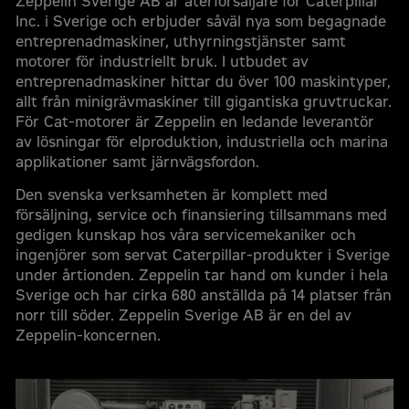
Zeppelin Sverige AB är återförsäljare för Caterpillar
Inc. i Sverige och erbjuder såväl nya som begagnade
entreprenadmaskiner, uthyrningstjänster samt
motorer för industriellt bruk. I utbudet av
entreprenadmaskiner hittar du över 100 maskintyper,
allt från minigrävmaskiner till gigantiska gruvtruckar.
För Cat-motorer är Zeppelin en ledande leverantör
av lösningar för elproduktion, industriella och marina
applikationer samt järnvägsfordon.
Den svenska verksamheten är komplett med
försäljning, service och finansiering tillsammans med
gedigen kunskap hos våra servicemekaniker och
ingenjörer som servat Caterpillar-produkter i Sverige
under årtionden. Zeppelin tar hand om kunder i hela
Sverige och har cirka 680 anställda på 14 platser från
norr till söder. Zeppelin Sverige AB är en del av
Zeppelin-koncernen.