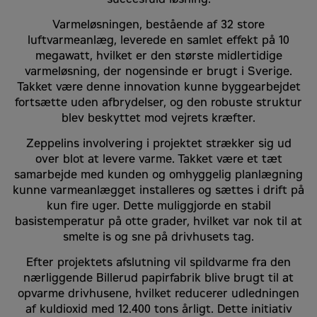
Varmeløsningen, bestående af 32 store
luftvarmeanlæg, leverede en samlet effekt på 10
megawatt, hvilket er den største midlertidige
varmeløsning, der nogensinde er brugt i Sverige.
Takket være denne innovation kunne byggearbejdet
fortsætte uden afbrydelser, og den robuste struktur
blev beskyttet mod vejrets kræfter.
Zeppelins involvering i projektet strækker sig ud
over blot at levere varme. Takket være et tæt
samarbejde med kunden og omhyggelig planlægning
kunne varmeanlægget installeres og sættes i drift på
kun fire uger. Dette muliggjorde en stabil
basistemperatur på otte grader, hvilket var nok til at
smelte is og sne på drivhusets tag.
Efter projektets afslutning vil spildvarme fra den
nærliggende Billerud papirfabrik blive brugt til at
opvarme drivhusene, hvilket reducerer udledningen
af ​​kuldioxid med 12.400 tons årligt. Dette initiativ