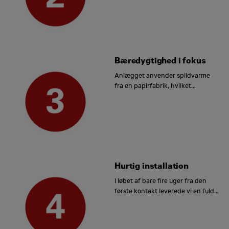
Kontakt Energy Rental
Fornavn og efternavn
*
Bæredygtighed i fokus
Anlægget anvender spildvarme
fra en papirfabrik, hvilket
Firmanavn
*
mindsker CO₂-udslippet med 12.400
tons per år.
By
*
Hurtig installation
E-mail
I løbet af bare fire uger fra den
første kontakt leverede vi en fuldt
fungerende midlertidig
varmeløsning, hvilket muliggjorde
Telefon
*
at byggearbejdet kunne fortsætte