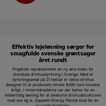
uden pause.
Hvad vil du gerne leje?
Ja, jeg accepterer.
*
Effektiv lejeløsning sørger for
Ved at markere feltet ovenfor accepterer du, at
dine oplysninger behandles i overensstemmelse
smagfulde svenske grøntsager
med vores fortrolighedspolitik, som du kan finde
året rundt
her
.
Projektet repræsenterer en ny æra inden for
Captcha
*
storskala drivhusdyrkning i Sverige. Med et
dyrkningsareal på 21 hektar er dette drivhus
designet til at producere mindst 8.000 tons tomater
årligt. I vintermånederne var der behov for en
midlertidig løsning for at beskytte drivhusstrukturen
mod sne og is. Zeppelin Energy Rental stod for en
Kontakt mig
succesfuld løsning.