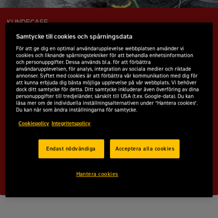
KUNDECASE
Samtycke till cookies och spårningsdata
Varmeløsning til drivhus i stor
För att ge dig en optimal användarupplevelse webbplatsen använder vi
skala
cookies och liknande spårningstekniker för att behandla enhetsinformation
och personuppgifter. Dessa används bl.a. för att förbättra
användarupplevelsen, för analys, integration av sociala medier och riktade
Uden for Örebro i det mellemste Sverige er der blevet
annonser. Syftet med cookies är att förbättra vår kommunikation med dig för
opført ét af landets største drivhuse, og Zeppelin
att kunna erbjuda dig bästa möjliga upplevelse på vår webbplats. Vi behöver
dock ditt samtycke för detta. Ditt samtycke inkluderar även överföring av dina
Energy Rental har spillet en afgørende rolle for
personuppgifter till tredjeländer, särskilt till USA (t.ex. Google-data). Du kan
läsa mer om de individuella inställningsalternativen under "Hantera cookies".
projektets succes. Med en midlertidig varmeløsning
Du kan när som ändra inställningarna för samtycke.
blev den imponerende konstruktion beskyttet mod
Cookiepolicy
Integritetspolicy
vinterens udfordringer. Læs mere nedenfor eller
indsend formularen for at få hjælp til dit unikke
projekt.
Endast nödvändiga
Acceptera alla cookies
Kontakt os
Hantera cookies