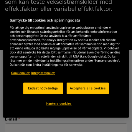
som kan teste vekselstrømskilder med
effektfaktor eller variabel effektfaktor.
Derudover kan de aflade batterier og
Samtycke till cookies och spårningsdata
anvendes som uafbrudt strømforsyning.
För att ge dig en optimal användarupplevelse webbplatsen använder vi
Kontakt os i dag, så udvikler vi en løsning
cookies och liknande spårningstekniker för att behandla enhetsinformation
til dine behov.
och personuppgifter. Dessa används bl.a. för att förbättra
användarupplevelsen, för analys, integration av sociala medier och riktade
annonser. Syftet med cookies är att förbättra vår kommunikation med dig för
att kunna erbjuda dig bästa möjliga upplevelse på vår webbplats. Vi behöver
dock ditt samtycke för detta. Ditt samtycke inkluderar även överföring av dina
personuppgifter till tredjeländer, särskilt till USA (t.ex. Google-data). Du kan
läsa mer om de individuella inställningsalternativen under "Hantera cookies".
Vi er glade for, at du vil høre nærmere om leje af udstyr hos
Du kan när som ändra inställningarna för samtycke.
os.
Cookiepolicy
Integritetspolicy
Indtast dit navn, telefonnummer og e-mail nedenfor, så
hører du fra os snarest.
Endast nödvändiga
Acceptera alla cookies
For- og efternavn
*
Hantera cookies
E-mail
*