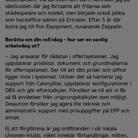
västkusten där jag fortsatte att frilansa som
skådespelare och modell, men började också jobba
som backoffice-admin på Ericsson. Efter 5 år där
bytte jag till Pon Equipment, nuvarande Zeppelin.
Berätta om din roll idag – hur ser en vanlig
arbetsdag ut?
– Jag ansvarar för rådatan i offertsystemet. Jag
uppdaterar prislistor, dokument och grundmallarna
för offertsystemet. Ser till att rätt priser och siffror
ligger inne i systemet. Utöver det så hanterar jag
support från Caterpillar, uppdaterar konfigurationer i
DBS och gör efterkalkyler. Försöker se till att vi får
så få avvikelser från ursprungskalkylen som möjligt.
Dessutom försöker jag agera lite teknisk och
administrativ support med prisuppgifter på EPP och
annat.
Ej att förglömma är jag ordföranden i vår lokala
Unionen-klubb, vilket innebär förhandlingar, möten,