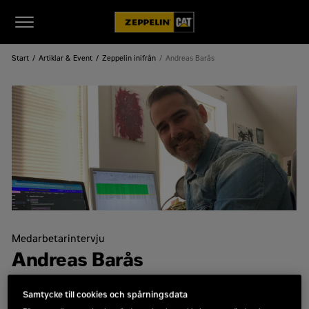
Start
Artiklar & Event
Zeppelin inifrån
Andreas Barås
Medarbetarintervju
Andreas Barås
Andreas är en person med många strängar
Samtycke till cookies och spårningsdata
på sin lyra – skådespelare, musiker, driver