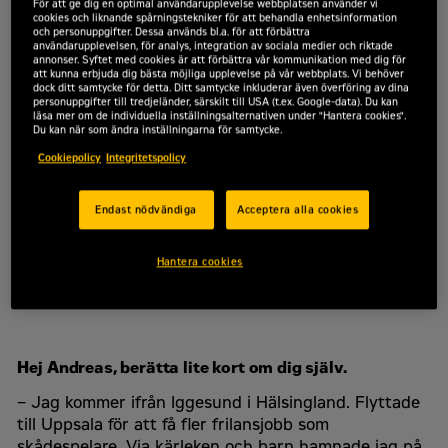
För att ge dig en optimal användarupplevelse webbplatsen använder vi
en podcast, målar tavlor och är en riktig
cookies och liknande spårningstekniker för att behandla enhetsinformation
och personuppgifter. Dessa används bl.a. för att förbättra
siffernörd. Både privat och på jobbet. I sin
användarupplevelsen, för analys, integration av sociala medier och riktade
roll som prisadministratör på Zeppelin är
annonser. Syftet med cookies är att förbättra vår kommunikation med dig för
att kunna erbjuda dig bästa möjliga upplevelse på vår webbplats. Vi behöver
just hålla koll på siffror en viktig del. Här
dock ditt samtycke för detta. Ditt samtycke inkluderar även överföring av dina
personuppgifter till tredjeländer, särskilt till USA (t.ex. Google-data). Du kan
får du veta mer om vår mångsidiga
läsa mer om de individuella inställningsalternativen under "Hantera cookies".
Du kan när som ändra inställningarna för samtycke.
prisadministratör.
Cookiepolicy
Integritetspolicy
Yrke/titel:
Pricing/GPQ-administratör
Bor:
Särö, utanför Göteborg
Endast nödvändiga
Acceptera alla cookies
Favoritsysslor på fritiden:
Styrkelyft, teater, musik,
Hantera cookies
skrivande, kampsport, målning samt driver en
podcast.
Hej Andreas, berätta lite kort om dig själv.
– Jag kommer ifrån Iggesund i Hälsingland. Flyttade
till Uppsala för att få fler frilansjobb som
skådespelare. Via kärleken och barn hamnade jag på